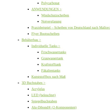
Polycarbonat
ANWENDUNGEN >
Windschutzscheiben
Notverglasung
Praxisbeispiel – Scheiben von Deutschland nach Mallor
Flyer Bootsscheiben
Behälterbau >
Individuelle Tanks >
Frischwassertanks
Grauwassertank
Kraftstofftank
Fäkalientanks
Kunststoffbox nach Maß
3D Buchstaben >
Acrylglas
LED (beleuchtet)
Spiegelbuchstaben
Alu-Dibond® (2-Komponenten)