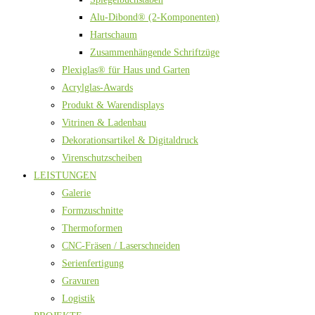
Alu-Dibond® (2-Komponenten)
Hartschaum
Zusammenhängende Schriftzüge
Plexiglas® für Haus und Garten
Acrylglas-Awards
Produkt & Warendisplays
Vitrinen & Ladenbau
Dekorationsartikel & Digitaldruck
Virenschutzscheiben
LEISTUNGEN
Galerie
Formzuschnitte
Thermoformen
CNC-Fräsen / Laserschneiden
Serienfertigung
Gravuren
Logistik