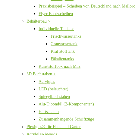
Praxisbeispiel – Scheiben von Deutschland nach Mallor
Flyer Bootsscheiben
Behälterbau >
Individuelle Tanks >
Frischwassertanks
Grauwassertank
Kraftstofftank
Fäkalientanks
Kunststoffbox nach Maß
3D Buchstaben >
Acrylglas
LED (beleuchtet)
Spiegelbuchstaben
Alu-Dibond® (2-Komponenten)
Hartschaum
Zusammenhängende Schriftzüge
Plexiglas® für Haus und Garten
Acrylglas-Awards