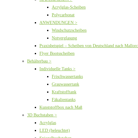
Acrylglas-Scheiben
Polycarbonat
ANWENDUNGEN >
Windschutzscheiben
Notverglasung
Praxisbeispiel – Scheiben von Deutschland nach Mallor
Flyer Bootsscheiben
Behälterbau >
Individuelle Tanks >
Frischwassertanks
Grauwassertank
Kraftstofftank
Fäkalientanks
Kunststoffbox nach Maß
3D Buchstaben >
Acrylglas
LED (beleuchtet)