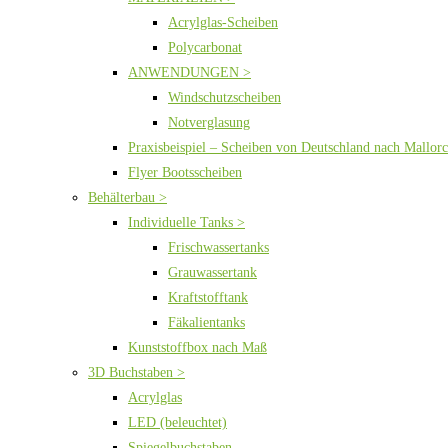
Acrylglas-Scheiben
Polycarbonat
ANWENDUNGEN >
Windschutzscheiben
Notverglasung
Praxisbeispiel – Scheiben von Deutschland nach Mallor
Flyer Bootsscheiben
Behälterbau >
Individuelle Tanks >
Frischwassertanks
Grauwassertank
Kraftstofftank
Fäkalientanks
Kunststoffbox nach Maß
3D Buchstaben >
Acrylglas
LED (beleuchtet)
Spiegelbuchstaben