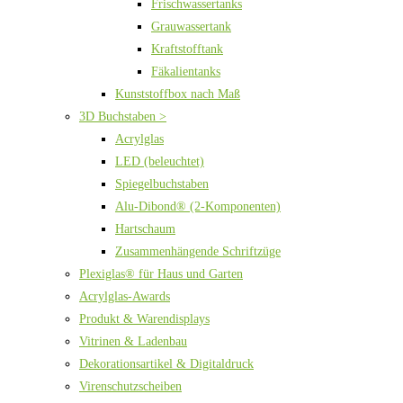
Frischwassertanks
Grauwassertank
Kraftstofftank
Fäkalientanks
Kunststoffbox nach Maß
3D Buchstaben >
Acrylglas
LED (beleuchtet)
Spiegelbuchstaben
Alu-Dibond® (2-Komponenten)
Hartschaum
Zusammenhängende Schriftzüge
Plexiglas® für Haus und Garten
Acrylglas-Awards
Produkt & Warendisplays
Vitrinen & Ladenbau
Dekorationsartikel & Digitaldruck
Virenschutzscheiben