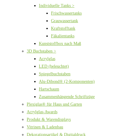
Individuelle Tanks >
Frischwassertanks
Grauwassertank
Kraftstofftank
Fäkalientanks
Kunststoffbox nach Maß
3D Buchstaben >
Acrylglas
LED (beleuchtet)
Spiegelbuchstaben
Alu-Dibond® (2-Komponenten)
Hartschaum
Zusammenhängende Schriftzüge
Plexiglas® für Haus und Garten
Acrylglas-Awards
Produkt & Warendisplays
Vitrinen & Ladenbau
Dekorationsartikel & Digitaldruck