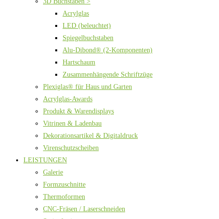
3D Buchstaben >
Acrylglas
LED (beleuchtet)
Spiegelbuchstaben
Alu-Dibond® (2-Komponenten)
Hartschaum
Zusammenhängende Schriftzüge
Plexiglas® für Haus und Garten
Acrylglas-Awards
Produkt & Warendisplays
Vitrinen & Ladenbau
Dekorationsartikel & Digitaldruck
Virenschutzscheiben
LEISTUNGEN
Galerie
Formzuschnitte
Thermoformen
CNC-Fräsen / Laserschneiden