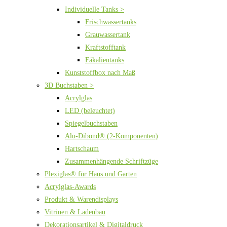
Individuelle Tanks >
Frischwassertanks
Grauwassertank
Kraftstofftank
Fäkalientanks
Kunststoffbox nach Maß
3D Buchstaben >
Acrylglas
LED (beleuchtet)
Spiegelbuchstaben
Alu-Dibond® (2-Komponenten)
Hartschaum
Zusammenhängende Schriftzüge
Plexiglas® für Haus und Garten
Acrylglas-Awards
Produkt & Warendisplays
Vitrinen & Ladenbau
Dekorationsartikel & Digitaldruck