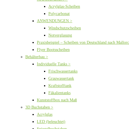
Acrylglas-Scheiben
Polycarbonat
ANWENDUNGEN >
Windschutzscheiben
Notverglasung
Praxisbeispiel – Scheiben von Deutschland nach Mallor
Flyer Bootsscheiben
Behälterbau >
Individuelle Tanks >
Frischwassertanks
Grauwassertank
Kraftstofftank
Fäkalientanks
Kunststoffbox nach Maß
3D Buchstaben >
Acrylglas
LED (beleuchtet)
Spiegelbuchstaben