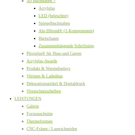
3D Buchstaben >
Acrylglas
LED (beleuchtet)
Spiegelbuchstaben
Alu-Dibond® (2-Komponenten)
Hartschaum
Zusammenhängende Schriftzüge
Plexiglas® für Haus und Garten
Acrylglas-Awards
Produkt & Warendisplays
Vitrinen & Ladenbau
Dekorationsartikel & Digitaldruck
Virenschutzscheiben
LEISTUNGEN
Galerie
Formzuschnitte
Thermoformen
CNC-Fräsen / Laserschneiden