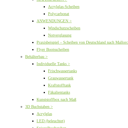
Acrylglas-Scheiben
Polycarbonat
ANWENDUNGEN >
Windschutzscheiben
Notverglasung
Praxisbeispiel – Scheiben von Deutschland nach Mallor
Flyer Bootsscheiben
Behälterbau >
Individuelle Tanks >
Frischwassertanks
Grauwassertank
Kraftstofftank
Fäkalientanks
Kunststoffbox nach Maß
3D Buchstaben >
Acrylglas
LED (beleuchtet)