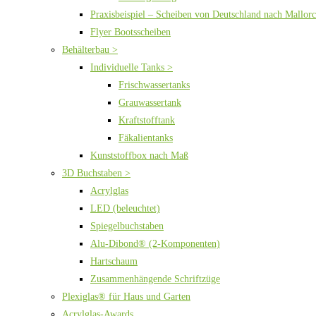
Praxisbeispiel – Scheiben von Deutschland nach Mallor
Flyer Bootsscheiben
Behälterbau >
Individuelle Tanks >
Frischwassertanks
Grauwassertank
Kraftstofftank
Fäkalientanks
Kunststoffbox nach Maß
3D Buchstaben >
Acrylglas
LED (beleuchtet)
Spiegelbuchstaben
Alu-Dibond® (2-Komponenten)
Hartschaum
Zusammenhängende Schriftzüge
Plexiglas® für Haus und Garten
Acrylglas-Awards