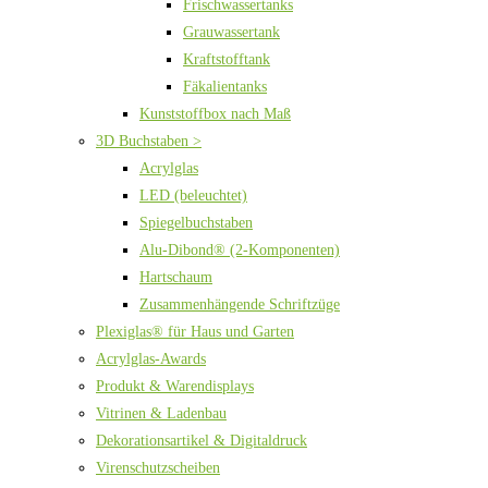
Frischwassertanks
Grauwassertank
Kraftstofftank
Fäkalientanks
Kunststoffbox nach Maß
3D Buchstaben >
Acrylglas
LED (beleuchtet)
Spiegelbuchstaben
Alu-Dibond® (2-Komponenten)
Hartschaum
Zusammenhängende Schriftzüge
Plexiglas® für Haus und Garten
Acrylglas-Awards
Produkt & Warendisplays
Vitrinen & Ladenbau
Dekorationsartikel & Digitaldruck
Virenschutzscheiben