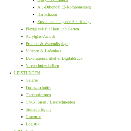
Alu-Dibond® (2-Komponenten)
Hartschaum
Zusammenhängende Schriftzüge
Plexiglas® für Haus und Garten
Acrylglas-Awards
Produkt & Warendisplays
Vitrinen & Ladenbau
Dekorationsartikel & Digitaldruck
Virenschutzscheiben
LEISTUNGEN
Galerie
Formzuschnitte
Thermoformen
CNC-Fräsen / Laserschneiden
Serienfertigung
Gravuren
Logistik