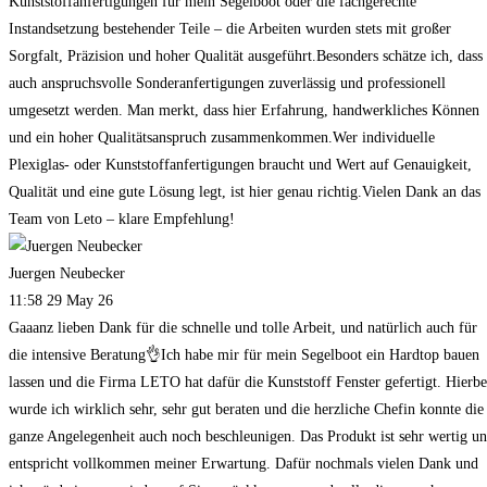
Kunststoffanfertigungen für mein Segelboot oder die fachgerechte
Instandsetzung bestehender Teile – die Arbeiten wurden stets mit großer
Sorgfalt, Präzision und hoher Qualität ausgeführt.Besonders schätze ich, dass
auch anspruchsvolle Sonderanfertigungen zuverlässig und professionell
umgesetzt werden. Man merkt, dass hier Erfahrung, handwerkliches Können
und ein hoher Qualitätsanspruch zusammenkommen.Wer individuelle
Plexiglas- oder Kunststoffanfertigungen braucht und Wert auf Genauigkeit,
Qualität und eine gute Lösung legt, ist hier genau richtig.Vielen Dank an das
Team von Leto – klare Empfehlung!
Juergen Neubecker
11:58 29 May 26
Gaaanz lieben Dank für die schnelle und tolle Arbeit, und natürlich auch für
die intensive Beratung👌Ich habe mir für mein Segelboot ein Hardtop bauen
lassen und die Firma LETO hat dafür die Kunststoff Fenster gefertigt. Hierbe
wurde ich wirklich sehr, sehr gut beraten und die herzliche Chefin konnte die
ganze Angelegenheit auch noch beschleunigen. Das Produkt ist sehr wertig u
entspricht vollkommen meiner Erwartung. Dafür nochmals vielen Dank und