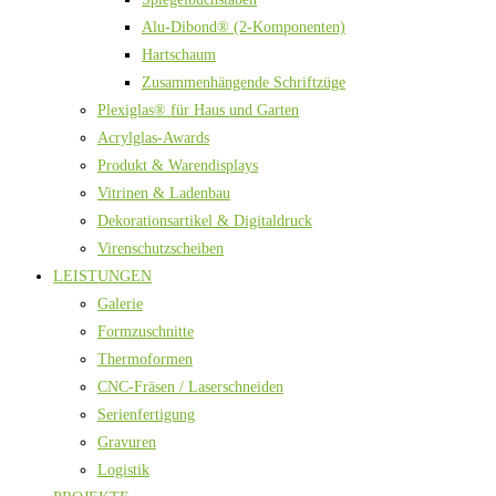
Alu-Dibond® (2-Komponenten)
Hartschaum
Zusammenhängende Schriftzüge
Plexiglas® für Haus und Garten
Acrylglas-Awards
Produkt & Warendisplays
Vitrinen & Ladenbau
Dekorationsartikel & Digitaldruck
Virenschutzscheiben
LEISTUNGEN
Galerie
Formzuschnitte
Thermoformen
CNC-Fräsen / Laserschneiden
Serienfertigung
Gravuren
Logistik