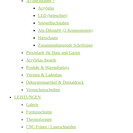
3D Buchstaben >
Acrylglas
LED (beleuchtet)
Spiegelbuchstaben
Alu-Dibond® (2-Komponenten)
Hartschaum
Zusammenhängende Schriftzüge
Plexiglas® für Haus und Garten
Acrylglas-Awards
Produkt & Warendisplays
Vitrinen & Ladenbau
Dekorationsartikel & Digitaldruck
Virenschutzscheiben
LEISTUNGEN
Galerie
Formzuschnitte
Thermoformen
CNC-Fräsen / Laserschneiden