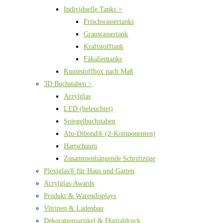
Individuelle Tanks >
Frischwassertanks
Grauwassertank
Kraftstofftank
Fäkalientanks
Kunststoffbox nach Maß
3D Buchstaben >
Acrylglas
LED (beleuchtet)
Spiegelbuchstaben
Alu-Dibond® (2-Komponenten)
Hartschaum
Zusammenhängende Schriftzüge
Plexiglas® für Haus und Garten
Acrylglas-Awards
Produkt & Warendisplays
Vitrinen & Ladenbau
Dekorationsartikel & Digitaldruck