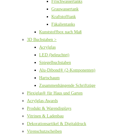
Frischwassertanks
Grauwassertank
Kraftstofftank
Fäkalientanks
Kunststoffbox nach Maß
3D Buchstaben >
Acrylglas
LED (beleuchtet)
Spiegelbuchstaben
Alu-Dibond® (2-Komponenten)
Hartschaum
Zusammenhängende Schriftzüge
Plexiglas® für Haus und Garten
Acrylglas-Awards
Produkt & Warendisplays
Vitrinen & Ladenbau
Dekorationsartikel & Digitaldruck
Virenschutzscheiben