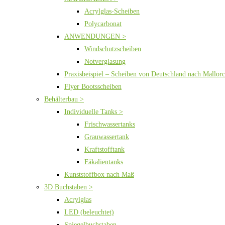
Acrylglas-Scheiben
Polycarbonat
ANWENDUNGEN >
Windschutzscheiben
Notverglasung
Praxisbeispiel – Scheiben von Deutschland nach Mallor
Flyer Bootsscheiben
Behälterbau >
Individuelle Tanks >
Frischwassertanks
Grauwassertank
Kraftstofftank
Fäkalientanks
Kunststoffbox nach Maß
3D Buchstaben >
Acrylglas
LED (beleuchtet)
Spiegelbuchstaben