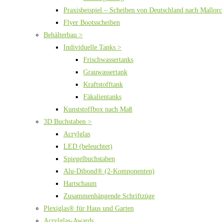
Praxisbeispiel – Scheiben von Deutschland nach Mallor
Flyer Bootsscheiben
Behälterbau >
Individuelle Tanks >
Frischwassertanks
Grauwassertank
Kraftstofftank
Fäkalientanks
Kunststoffbox nach Maß
3D Buchstaben >
Acrylglas
LED (beleuchtet)
Spiegelbuchstaben
Alu-Dibond® (2-Komponenten)
Hartschaum
Zusammenhängende Schriftzüge
Plexiglas® für Haus und Garten
Acrylglas-Awards