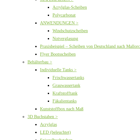
Acrylglas-Scheiben
Polycarbonat
ANWENDUNGEN >
Windschutzscheiben
Notverglasung
Praxisbeispiel – Scheiben von Deutschland nach Mallor
Flyer Bootsscheiben
Behälterbau >
Individuelle Tanks >
Frischwassertanks
Grauwassertank
Kraftstofftank
Fäkalientanks
Kunststoffbox nach Maß
3D Buchstaben >
Acrylglas
LED (beleuchtet)