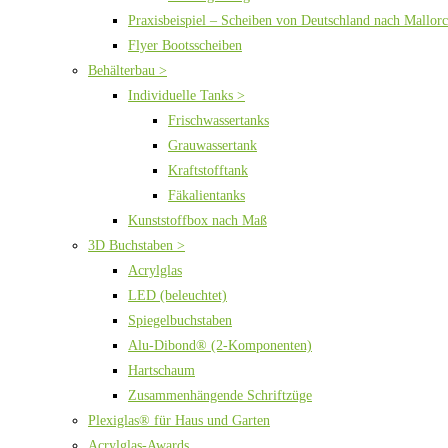
Praxisbeispiel – Scheiben von Deutschland nach Mallor
Flyer Bootsscheiben
Behälterbau >
Individuelle Tanks >
Frischwassertanks
Grauwassertank
Kraftstofftank
Fäkalientanks
Kunststoffbox nach Maß
3D Buchstaben >
Acrylglas
LED (beleuchtet)
Spiegelbuchstaben
Alu-Dibond® (2-Komponenten)
Hartschaum
Zusammenhängende Schriftzüge
Plexiglas® für Haus und Garten
Acrylglas-Awards