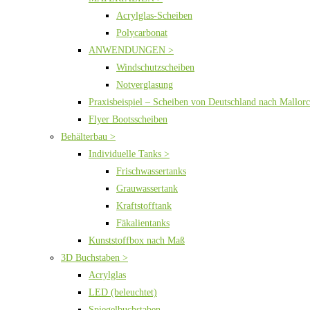
Acrylglas-Scheiben
Polycarbonat
ANWENDUNGEN >
Windschutzscheiben
Notverglasung
Praxisbeispiel – Scheiben von Deutschland nach Mallor
Flyer Bootsscheiben
Behälterbau >
Individuelle Tanks >
Frischwassertanks
Grauwassertank
Kraftstofftank
Fäkalientanks
Kunststoffbox nach Maß
3D Buchstaben >
Acrylglas
LED (beleuchtet)
Spiegelbuchstaben