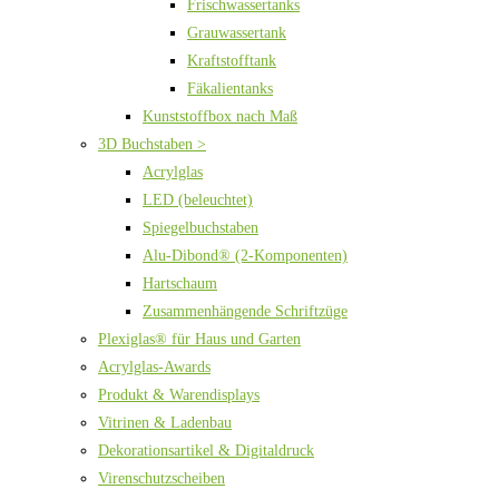
Frischwassertanks
Grauwassertank
Kraftstofftank
Fäkalientanks
Kunststoffbox nach Maß
3D Buchstaben >
Acrylglas
LED (beleuchtet)
Spiegelbuchstaben
Alu-Dibond® (2-Komponenten)
Hartschaum
Zusammenhängende Schriftzüge
Plexiglas® für Haus und Garten
Acrylglas-Awards
Produkt & Warendisplays
Vitrinen & Ladenbau
Dekorationsartikel & Digitaldruck
Virenschutzscheiben