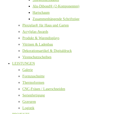
Alu-Dibond® (2-Komponenten)
Hartschaum
Zusammenhängende Schriftzüge
Plexiglas® für Haus und Garten
Acrylglas-Awards
Produkt & Warendisplays
Vitrinen & Ladenbau
Dekorationsartikel & Digitaldruck
Virenschutzscheiben
LEISTUNGEN
Galerie
Formzuschnitte
Thermoformen
CNC-Fräsen / Laserschneiden
Serienfertigung
Gravuren
Logistik