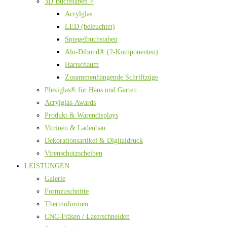
3D Buchstaben >
Acrylglas
LED (beleuchtet)
Spiegelbuchstaben
Alu-Dibond® (2-Komponenten)
Hartschaum
Zusammenhängende Schriftzüge
Plexiglas® für Haus und Garten
Acrylglas-Awards
Produkt & Warendisplays
Vitrinen & Ladenbau
Dekorationsartikel & Digitaldruck
Virenschutzscheiben
LEISTUNGEN
Galerie
Formzuschnitte
Thermoformen
CNC-Fräsen / Laserschneiden