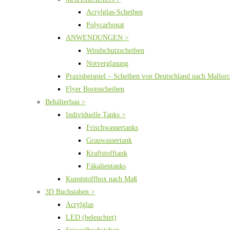
Acrylglas-Scheiben
Polycarbonat
ANWENDUNGEN >
Windschutzscheiben
Notverglasung
Praxisbeispiel – Scheiben von Deutschland nach Mallor
Flyer Bootsscheiben
Behälterbau >
Individuelle Tanks >
Frischwassertanks
Grauwassertank
Kraftstofftank
Fäkalientanks
Kunststoffbox nach Maß
3D Buchstaben >
Acrylglas
LED (beleuchtet)