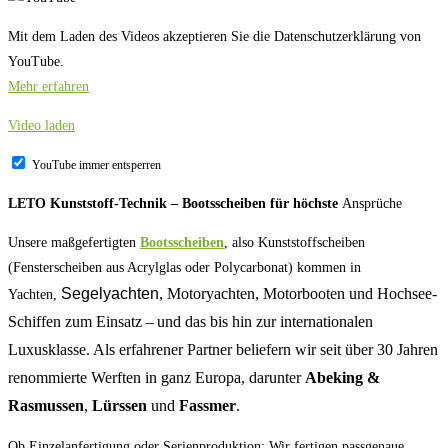
Mit dem Laden des Videos akzeptieren Sie die Datenschutzerklärung von
YouTube.
Mehr erfahren
Video laden
YouTube immer entsperren
LETO Kunststoff-Technik – Bootsscheiben für höchste
Ansprüche
Unsere maßgefertigten
Bootsscheiben
, also Kunststoffscheiben
(Fensterscheiben aus Acrylglas oder Polycarbonat) kommen in
Segelyachten
, Motoryachten, Motorbooten und Hochsee-
Yachten,
Schiffen zum Einsatz – und das bis hin zur internationalen
Luxusklasse. Als erfahrener Partner beliefern wir seit über 30 Jahren
renommierte Werften in ganz Europa, darunter
Abeking &
Rasmussen
,
Lürssen
und
Fassmer
.
Ob Einzelanfertigung oder Serienproduktion: Wir fertigen passgenaue