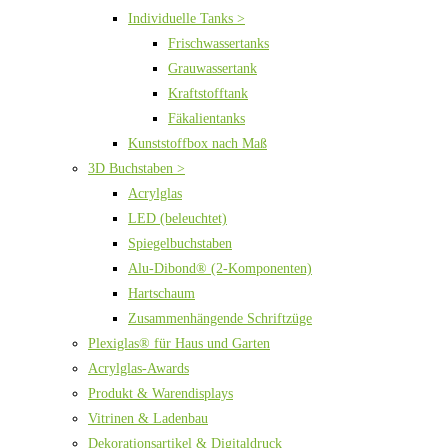
Individuelle Tanks >
Frischwassertanks
Grauwassertank
Kraftstofftank
Fäkalientanks
Kunststoffbox nach Maß
3D Buchstaben >
Acrylglas
LED (beleuchtet)
Spiegelbuchstaben
Alu-Dibond® (2-Komponenten)
Hartschaum
Zusammenhängende Schriftzüge
Plexiglas® für Haus und Garten
Acrylglas-Awards
Produkt & Warendisplays
Vitrinen & Ladenbau
Dekorationsartikel & Digitaldruck