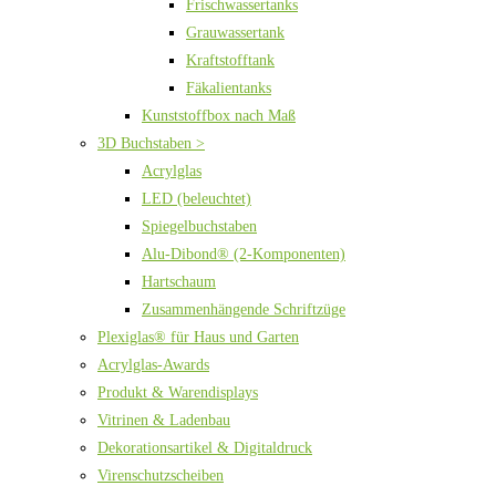
Frischwassertanks
Grauwassertank
Kraftstofftank
Fäkalientanks
Kunststoffbox nach Maß
3D Buchstaben >
Acrylglas
LED (beleuchtet)
Spiegelbuchstaben
Alu-Dibond® (2-Komponenten)
Hartschaum
Zusammenhängende Schriftzüge
Plexiglas® für Haus und Garten
Acrylglas-Awards
Produkt & Warendisplays
Vitrinen & Ladenbau
Dekorationsartikel & Digitaldruck
Virenschutzscheiben