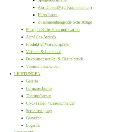
Spiegelbuchstaben
Alu-Dibond® (2-Komponenten)
Hartschaum
Zusammenhängende Schriftzüge
Plexiglas® für Haus und Garten
Acrylglas-Awards
Produkt & Warendisplays
Vitrinen & Ladenbau
Dekorationsartikel & Digitaldruck
Virenschutzscheiben
LEISTUNGEN
Galerie
Formzuschnitte
Thermoformen
CNC-Fräsen / Laserschneiden
Serienfertigung
Gravuren
Logistik