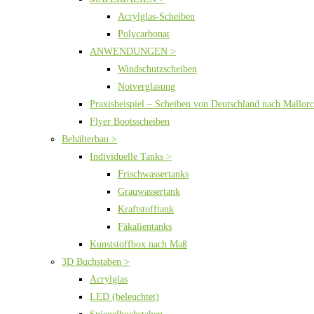
Acrylglas-Scheiben
Polycarbonat
ANWENDUNGEN >
Windschutzscheiben
Notverglasung
Praxisbeispiel – Scheiben von Deutschland nach Mallor
Flyer Bootsscheiben
Behälterbau >
Individuelle Tanks >
Frischwassertanks
Grauwassertank
Kraftstofftank
Fäkalientanks
Kunststoffbox nach Maß
3D Buchstaben >
Acrylglas
LED (beleuchtet)