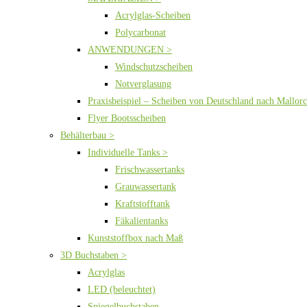
Acrylglas-Scheiben
Polycarbonat
ANWENDUNGEN >
Windschutzscheiben
Notverglasung
Praxisbeispiel – Scheiben von Deutschland nach Mallor
Flyer Bootsscheiben
Behälterbau >
Individuelle Tanks >
Frischwassertanks
Grauwassertank
Kraftstofftank
Fäkalientanks
Kunststoffbox nach Maß
3D Buchstaben >
Acrylglas
LED (beleuchtet)
Spiegelbuchstaben