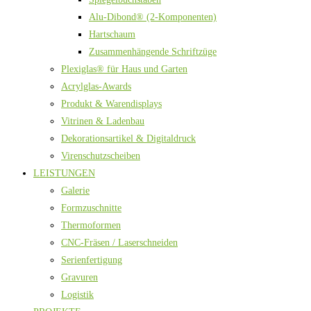
Alu-Dibond® (2-Komponenten)
Hartschaum
Zusammenhängende Schriftzüge
Plexiglas® für Haus und Garten
Acrylglas-Awards
Produkt & Warendisplays
Vitrinen & Ladenbau
Dekorationsartikel & Digitaldruck
Virenschutzscheiben
LEISTUNGEN
Galerie
Formzuschnitte
Thermoformen
CNC-Fräsen / Laserschneiden
Serienfertigung
Gravuren
Logistik