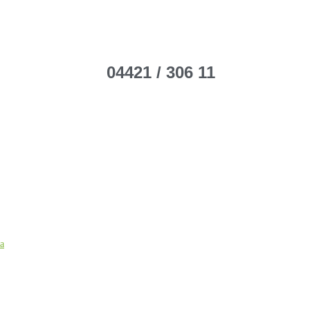
04421 / 306 11
ca