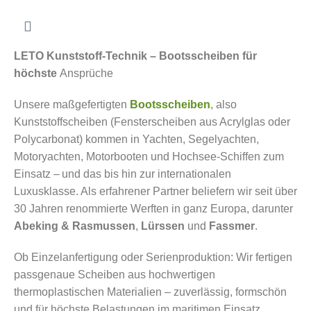
Mehr
erfahr
en
LETO Kunststoff-Technik – Bootsscheiben für
Video
höchste
Ansprüche
laden
Unsere maßgefertigten
Bootsscheiben
, also
Kunststoffscheiben (Fensterscheiben aus Acrylglas oder
YouTub
Polycarbonat) kommen in Yachten,
Segelyachten
,
e immer
Motoryachten, Motorbooten und Hochsee-Schiffen zum
entsper
Einsatz – und das bis hin zur internationalen
ren
Luxusklasse. Als erfahrener Partner beliefern wir seit über
30 Jahren renommierte Werften in ganz Europa, darunter
Abeking & Rasmussen
,
Lürssen
und
Fassmer
.
Ob Einzelanfertigung oder Serienproduktion: Wir fertigen
passgenaue Scheiben aus hochwertigen
thermoplastischen Materialien – zuverlässig, formschön
und für höchste Belastungen im maritimen Einsatz