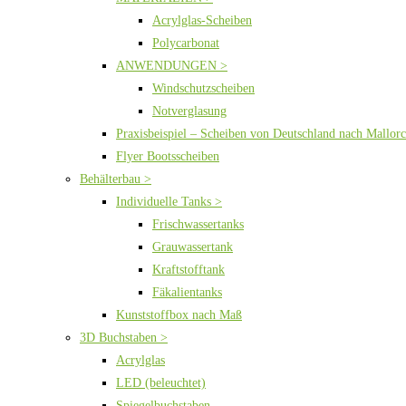
Acrylglas-Scheiben
Polycarbonat
ANWENDUNGEN >
Windschutzscheiben
Notverglasung
Praxisbeispiel – Scheiben von Deutschland nach Mallor
Flyer Bootsscheiben
Behälterbau >
Individuelle Tanks >
Frischwassertanks
Grauwassertank
Kraftstofftank
Fäkalientanks
Kunststoffbox nach Maß
3D Buchstaben >
Acrylglas
LED (beleuchtet)
Spiegelbuchstaben