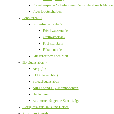
Praxisbeispiel – Scheiben von Deutschland nach Mallor
Flyer Bootsscheiben
Behälterbau >
Individuelle Tanks >
Frischwassertanks
Grauwassertank
Kraftstofftank
Fäkalientanks
Kunststoffbox nach Maß
3D Buchstaben >
Acrylglas
LED (beleuchtet)
Spiegelbuchstaben
Alu-Dibond® (2-Komponenten)
Hartschaum
Zusammenhängende Schriftzüge
Plexiglas® für Haus und Garten
Acrylglas-Awards