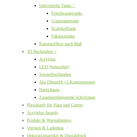
Individuelle Tanks >
Frischwassertanks
Grauwassertank
Kraftstofftank
Fäkalientanks
Kunststoffbox nach Maß
3D Buchstaben >
Acrylglas
LED (beleuchtet)
Spiegelbuchstaben
Alu-Dibond® (2-Komponenten)
Hartschaum
Zusammenhängende Schriftzüge
Plexiglas® für Haus und Garten
Acrylglas-Awards
Produkt & Warendisplays
Vitrinen & Ladenbau
Dekorationsartikel & Digitaldruck