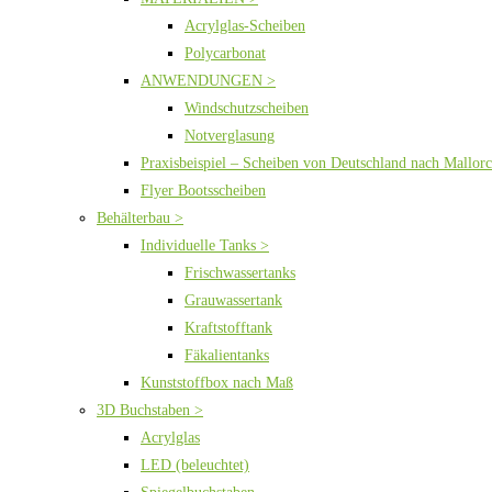
Acrylglas-Scheiben
Polycarbonat
ANWENDUNGEN >
Windschutzscheiben
Notverglasung
Praxisbeispiel – Scheiben von Deutschland nach Mallor
Flyer Bootsscheiben
Behälterbau >
Individuelle Tanks >
Frischwassertanks
Grauwassertank
Kraftstofftank
Fäkalientanks
Kunststoffbox nach Maß
3D Buchstaben >
Acrylglas
LED (beleuchtet)