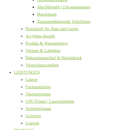
Alu-Dibond® (2-Komponenten)
Hartschaum
Zusammenhängende Schriftzüge
Plexiglas® für Haus und Garten
Acrylglas-Awards
Produkt & Warendisplays
Vitrinen & Ladenbau
Dekorationsartikel & Digitaldruck
Virenschutzscheiben
LEISTUNGEN
Galerie
Formzuschnitte
Thermoformen
CNC-Fräsen / Laserschneiden
Serienfertigung
Gravuren
Logistik