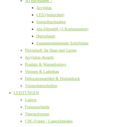
3D Buchstaben >
Acrylglas
LED (beleuchtet)
Spiegelbuchstaben
Alu-Dibond® (2-Komponenten)
Hartschaum
Zusammenhängende Schriftzüge
Plexiglas® für Haus und Garten
Acrylglas-Awards
Produkt & Warendisplays
Vitrinen & Ladenbau
Dekorationsartikel & Digitaldruck
Virenschutzscheiben
LEISTUNGEN
Galerie
Formzuschnitte
Thermoformen
CNC-Fräsen / Laserschneiden