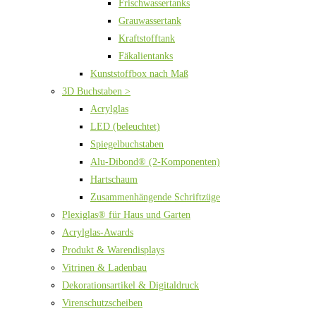
Frischwassertanks
Grauwassertank
Kraftstofftank
Fäkalientanks
Kunststoffbox nach Maß
3D Buchstaben >
Acrylglas
LED (beleuchtet)
Spiegelbuchstaben
Alu-Dibond® (2-Komponenten)
Hartschaum
Zusammenhängende Schriftzüge
Plexiglas® für Haus und Garten
Acrylglas-Awards
Produkt & Warendisplays
Vitrinen & Ladenbau
Dekorationsartikel & Digitaldruck
Virenschutzscheiben