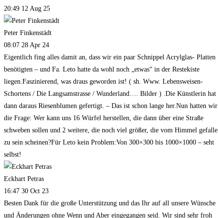
20:49 12 Aug 25
Peter Finkenstädt
08:07 28 Apr 24
Eigentlich fing alles damit an, dass wir ein paar Schnippel Acrylglas- Platten
benötigten – und Fa. Leto hatte da wohl noch „etwas“ in der Restekiste
liegen.Faszinierend, was draus geworden ist! ( sh. Www. Lebensweisen-
Schortens / Die Langsamstrasse / Wunderland…. Bilder ) .Die Künstlerin hat
dann daraus Riesenblumen gefertigt. – Das ist schon lange her.Nun hatten wir
die Frage: Wer kann uns 16 Würfel herstellen, die dann über eine Straße
schweben sollen und 2 weitere, die noch viel größer, die vom Himmel gefall
zu sein scheinen?Für Leto kein Problem:Von 300×300 bis 1000×1000 – seht
selbst!
Eckhart Petras
16:47 30 Oct 23
Besten Dank für die große Unterstützung und das Ihr auf all unsere Wünsche
und Änderungen ohne Wenn und Aber eingegangen seid. Wir sind sehr froh