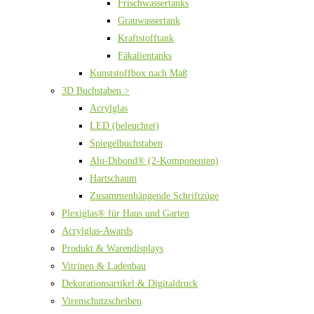
Frischwassertanks
Grauwassertank
Kraftstofftank
Fäkalientanks
Kunststoffbox nach Maß
3D Buchstaben >
Acrylglas
LED (beleuchtet)
Spiegelbuchstaben
Alu-Dibond® (2-Komponenten)
Hartschaum
Zusammenhängende Schriftzüge
Plexiglas® für Haus und Garten
Acrylglas-Awards
Produkt & Warendisplays
Vitrinen & Ladenbau
Dekorationsartikel & Digitaldruck
Virenschutzscheiben