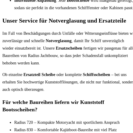
Individuelle Anpassung
: Jede
Bootsscheibe
wird maßgenau gefertigt,
sodass sie perfekt in die vorhandenen Schifffenster oder Kabinen passt
Unser Service für Notverglasung und Ersatzteile
Im Fall von Beschädigungen durch Unfälle oder Witterungseinflüsse bieten w
zuverlässige und schnelle
Notverglasung
, damit Ihr Schiff unverzüglich
wieder einsatzbereit ist. Unsere
Ersatzscheiben
fertigen wir passgenau für all
Baureihen von Radius Jachtbouw, so dass jeder Schadensfall unkompliziert
behoben werden kann.
Ob einzelne
Ersatzteil Scheibe
oder komplette
Schiffsscheiben
– bei uns
erhalten Sie hochwertige Kunststofflösungen, die nicht nur funktional, sonde
auch optisch überzeugen.
Für welche Baureihen liefern wir Kunststoff
Bootsscheiben?
Radius 720 – Kompakte Motoryacht mit sportlichem Anspruch
Radius 830 – Komfortable Kajütboot-Baureihe mit viel Platz