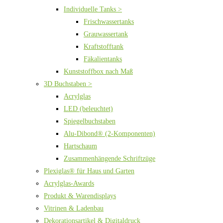
Individuelle Tanks >
Frischwassertanks
Grauwassertank
Kraftstofftank
Fäkalientanks
Kunststoffbox nach Maß
3D Buchstaben >
Acrylglas
LED (beleuchtet)
Spiegelbuchstaben
Alu-Dibond® (2-Komponenten)
Hartschaum
Zusammenhängende Schriftzüge
Plexiglas® für Haus und Garten
Acrylglas-Awards
Produkt & Warendisplays
Vitrinen & Ladenbau
Dekorationsartikel & Digitaldruck