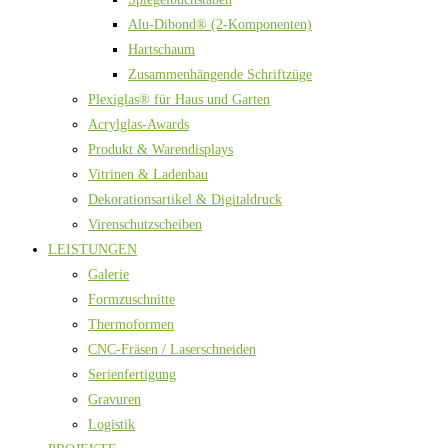
Alu-Dibond® (2-Komponenten)
Hartschaum
Zusammenhängende Schriftzüge
Plexiglas® für Haus und Garten
Acrylglas-Awards
Produkt & Warendisplays
Vitrinen & Ladenbau
Dekorationsartikel & Digitaldruck
Virenschutzscheiben
LEISTUNGEN
Galerie
Formzuschnitte
Thermoformen
CNC-Fräsen / Laserschneiden
Serienfertigung
Gravuren
Logistik