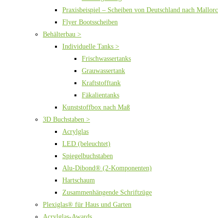
Praxisbeispiel – Scheiben von Deutschland nach Mallor
Flyer Bootsscheiben
Behälterbau >
Individuelle Tanks >
Frischwassertanks
Grauwassertank
Kraftstofftank
Fäkalientanks
Kunststoffbox nach Maß
3D Buchstaben >
Acrylglas
LED (beleuchtet)
Spiegelbuchstaben
Alu-Dibond® (2-Komponenten)
Hartschaum
Zusammenhängende Schriftzüge
Plexiglas® für Haus und Garten
Acrylglas-Awards