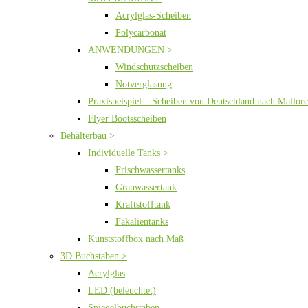
Acrylglas-Scheiben
Polycarbonat
ANWENDUNGEN >
Windschutzscheiben
Notverglasung
Praxisbeispiel – Scheiben von Deutschland nach Mallor
Flyer Bootsscheiben
Behälterbau >
Individuelle Tanks >
Frischwassertanks
Grauwassertank
Kraftstofftank
Fäkalientanks
Kunststoffbox nach Maß
3D Buchstaben >
Acrylglas
LED (beleuchtet)
Spiegelbuchstaben