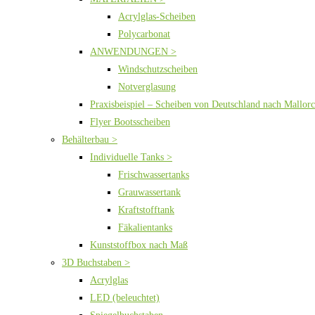
Acrylglas-Scheiben
Polycarbonat
ANWENDUNGEN >
Windschutzscheiben
Notverglasung
Praxisbeispiel – Scheiben von Deutschland nach Mallor
Flyer Bootsscheiben
Behälterbau >
Individuelle Tanks >
Frischwassertanks
Grauwassertank
Kraftstofftank
Fäkalientanks
Kunststoffbox nach Maß
3D Buchstaben >
Acrylglas
LED (beleuchtet)