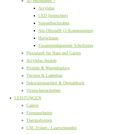
3D Buchstaben >
Acrylglas
LED (beleuchtet)
Spiegelbuchstaben
Alu-Dibond® (2-Komponenten)
Hartschaum
Zusammenhängende Schriftzüge
Plexiglas® für Haus und Garten
Acrylglas-Awards
Produkt & Warendisplays
Vitrinen & Ladenbau
Dekorationsartikel & Digitaldruck
Virenschutzscheiben
LEISTUNGEN
Galerie
Formzuschnitte
Thermoformen
CNC-Fräsen / Laserschneiden