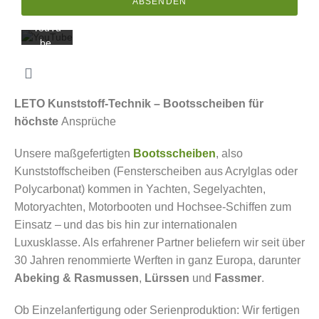
ABSENDEN
ng von
YouTu
be.
Mehr
erfahr
en
LETO Kunststoff-Technik – Bootsscheiben für
Video
höchste
Ansprüche
laden
Unsere maßgefertigten
Bootsscheiben
, also
Kunststoffscheiben (Fensterscheiben aus Acrylglas oder
YouTub
Polycarbonat) kommen in Yachten,
Segelyachten
,
e immer
Motoryachten, Motorbooten und Hochsee-Schiffen zum
entsper
Einsatz – und das bis hin zur internationalen
ren
Luxusklasse. Als erfahrener Partner beliefern wir seit über
30 Jahren renommierte Werften in ganz Europa, darunter
Abeking & Rasmussen
,
Lürssen
und
Fassmer
.
Ob Einzelanfertigung oder Serienproduktion: Wir fertigen