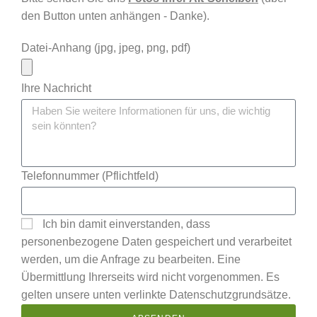
den Button unten anhängen - Danke).
Datei-Anhang (jpg, jpeg, png, pdf)
Ihre Nachricht
Mit
Telefonnummer (Pflichtfeld)
dem
Laden
des
Ich bin damit einverstanden, dass
Videos
akzept
personenbezogene Daten gespeichert und verarbeitet
ieren
werden, um die Anfrage zu bearbeiten. Eine
Sie die
Übermittlung Ihrerseits wird nicht vorgenommen. Es
Daten
gelten unsere unten verlinkte Datenschutzgrundsätze.
schutz
erkläru