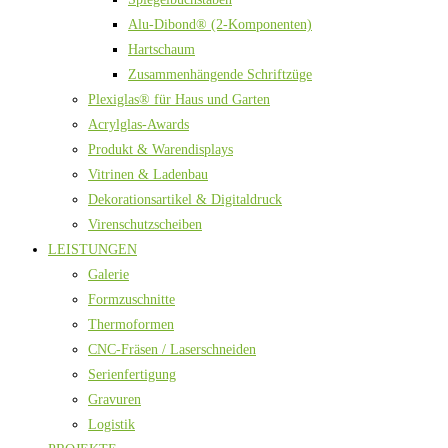
Alu-Dibond® (2-Komponenten)
Hartschaum
Zusammenhängende Schriftzüge
Plexiglas® für Haus und Garten
Acrylglas-Awards
Produkt & Warendisplays
Vitrinen & Ladenbau
Dekorationsartikel & Digitaldruck
Virenschutzscheiben
LEISTUNGEN
Galerie
Formzuschnitte
Thermoformen
CNC-Fräsen / Laserschneiden
Serienfertigung
Gravuren
Logistik