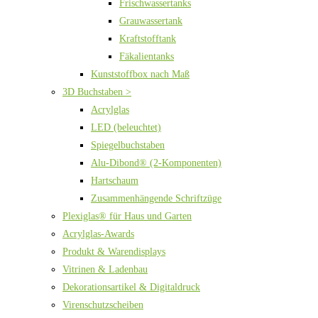
Frischwassertanks
Grauwassertank
Kraftstofftank
Fäkalientanks
Kunststoffbox nach Maß
3D Buchstaben >
Acrylglas
LED (beleuchtet)
Spiegelbuchstaben
Alu-Dibond® (2-Komponenten)
Hartschaum
Zusammenhängende Schriftzüge
Plexiglas® für Haus und Garten
Acrylglas-Awards
Produkt & Warendisplays
Vitrinen & Ladenbau
Dekorationsartikel & Digitaldruck
Virenschutzscheiben