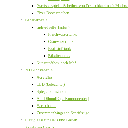
Praxisbeispiel – Scheiben von Deutschland nach Mallor
Flyer Bootsscheiben
Behälterbau >
Individuelle Tanks >
Frischwassertanks
Grauwassertank
Kraftstofftank
Fäkalientanks
Kunststoffbox nach Maß
3D Buchstaben >
Acrylglas
LED (beleuchtet)
Spiegelbuchstaben
Alu-Dibond® (2-Komponenten)
Hartschaum
Zusammenhängende Schriftzüge
Plexiglas® für Haus und Garten
Acrylglas-Awards