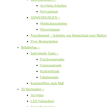
Acrylglas-Scheiben
Polycarbonat
ANWENDUNGEN >
Windschutzscheiben
Notverglasung
Praxisbeispiel – Scheiben von Deutschland nach Mallor
Flyer Bootsscheiben
Behälterbau >
Individuelle Tanks >
Frischwassertanks
Grauwassertank
Kraftstofftank
Fäkalientanks
Kunststoffbox nach Maß
3D Buchstaben >
Acrylglas
LED (beleuchtet)