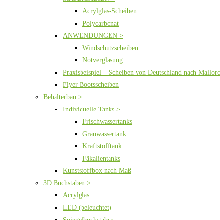
Acrylglas-Scheiben
Polycarbonat
ANWENDUNGEN >
Windschutzscheiben
Notverglasung
Praxisbeispiel – Scheiben von Deutschland nach Mallor
Flyer Bootsscheiben
Behälterbau >
Individuelle Tanks >
Frischwassertanks
Grauwassertank
Kraftstofftank
Fäkalientanks
Kunststoffbox nach Maß
3D Buchstaben >
Acrylglas
LED (beleuchtet)
Spiegelbuchstaben