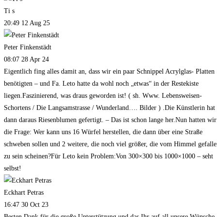
Ti s
20:49 12 Aug 25
Peter Finkenstädt
08:07 28 Apr 24
Eigentlich fing alles damit an, dass wir ein paar Schnippel Acrylglas- Platten
benötigten – und Fa. Leto hatte da wohl noch „etwas“ in der Restekiste
liegen.Faszinierend, was draus geworden ist! ( sh. Www. Lebensweisen-
Schortens / Die Langsamstrasse / Wunderland…. Bilder ) .Die Künstlerin hat
dann daraus Riesenblumen gefertigt. – Das ist schon lange her.Nun hatten wir
die Frage: Wer kann uns 16 Würfel herstellen, die dann über eine Straße
schweben sollen und 2 weitere, die noch viel größer, die vom Himmel gefall
zu sein scheinen?Für Leto kein Problem:Von 300×300 bis 1000×1000 – seht
selbst!
Eckhart Petras
16:47 30 Oct 23
Besten Dank für die große Unterstützung und das Ihr auf all unsere Wünsche