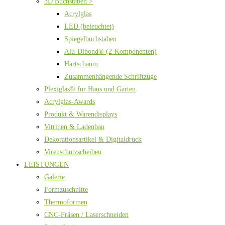
3D Buchstaben >
Acrylglas
LED (beleuchtet)
Spiegelbuchstaben
Alu-Dibond® (2-Komponenten)
Hartschaum
Zusammenhängende Schriftzüge
Plexiglas® für Haus und Garten
Acrylglas-Awards
Produkt & Warendisplays
Vitrinen & Ladenbau
Dekorationsartikel & Digitaldruck
Virenschutzscheiben
LEISTUNGEN
Galerie
Formzuschnitte
Thermoformen
CNC-Fräsen / Laserschneiden