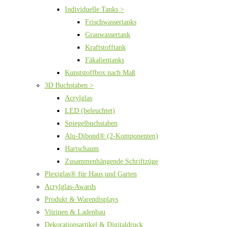
Individuelle Tanks >
Frischwassertanks
Grauwassertank
Kraftstofftank
Fäkalientanks
Kunststoffbox nach Maß
3D Buchstaben >
Acrylglas
LED (beleuchtet)
Spiegelbuchstaben
Alu-Dibond® (2-Komponenten)
Hartschaum
Zusammenhängende Schriftzüge
Plexiglas® für Haus und Garten
Acrylglas-Awards
Produkt & Warendisplays
Vitrinen & Ladenbau
Dekorationsartikel & Digitaldruck