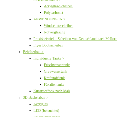
Acrylglas-Scheiben
Polycarbonat
ANWENDUNGEN >
Windschutzscheiben
Notverglasung
Praxisbeispiel – Scheiben von Deutschland nach Mallor
Flyer Bootsscheiben
Behälterbau >
Individuelle Tanks >
Frischwassertanks
Grauwassertank
Kraftstofftank
Fäkalientanks
Kunststoffbox nach Maß
3D Buchstaben >
Acrylglas
LED (beleuchtet)