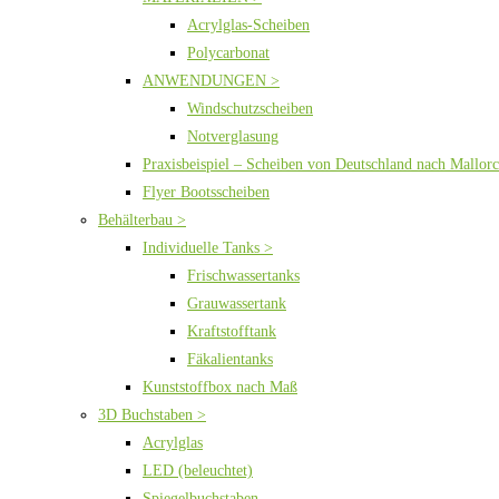
Acrylglas-Scheiben
Polycarbonat
ANWENDUNGEN >
Windschutzscheiben
Notverglasung
Praxisbeispiel – Scheiben von Deutschland nach Mallor
Flyer Bootsscheiben
Behälterbau >
Individuelle Tanks >
Frischwassertanks
Grauwassertank
Kraftstofftank
Fäkalientanks
Kunststoffbox nach Maß
3D Buchstaben >
Acrylglas
LED (beleuchtet)
Spiegelbuchstaben