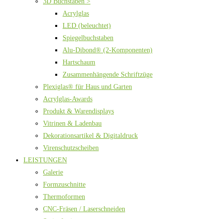
3D Buchstaben >
Acrylglas
LED (beleuchtet)
Spiegelbuchstaben
Alu-Dibond® (2-Komponenten)
Hartschaum
Zusammenhängende Schriftzüge
Plexiglas® für Haus und Garten
Acrylglas-Awards
Produkt & Warendisplays
Vitrinen & Ladenbau
Dekorationsartikel & Digitaldruck
Virenschutzscheiben
LEISTUNGEN
Galerie
Formzuschnitte
Thermoformen
CNC-Fräsen / Laserschneiden