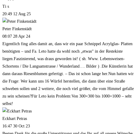
Ti s
20:49 12 Aug 25
Peter Finkenstädt
08:07 28 Apr 24
Eigentlich fing alles damit an, dass wir ein paar Schnippel Acrylglas- Platten
benötigten – und Fa. Leto hatte da wohl noch „etwas“ in der Restekiste
liegen.Faszinierend, was draus geworden ist! ( sh. Www. Lebensweisen-
Schortens / Die Langsamstrasse / Wunderland…. Bilder ) .Die Künstlerin hat
dann daraus Riesenblumen gefertigt. – Das ist schon lange her.Nun hatten wir
die Frage: Wer kann uns 16 Würfel herstellen, die dann über eine Straße
schweben sollen und 2 weitere, die noch viel größer, die vom Himmel gefall
zu sein scheinen?Für Leto kein Problem:Von 300×300 bis 1000×1000 – seht
selbst!
Eckhart Petras
16:47 30 Oct 23
Besten Dank für die große Unterstützung und das Ihr auf all unsere Wünsche