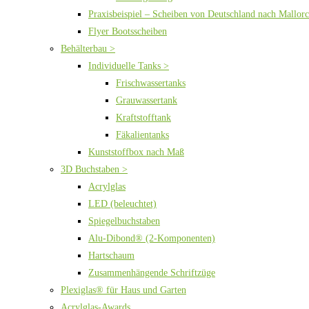
Praxisbeispiel – Scheiben von Deutschland nach Mallor
Flyer Bootsscheiben
Behälterbau >
Individuelle Tanks >
Frischwassertanks
Grauwassertank
Kraftstofftank
Fäkalientanks
Kunststoffbox nach Maß
3D Buchstaben >
Acrylglas
LED (beleuchtet)
Spiegelbuchstaben
Alu-Dibond® (2-Komponenten)
Hartschaum
Zusammenhängende Schriftzüge
Plexiglas® für Haus und Garten
Acrylglas-Awards