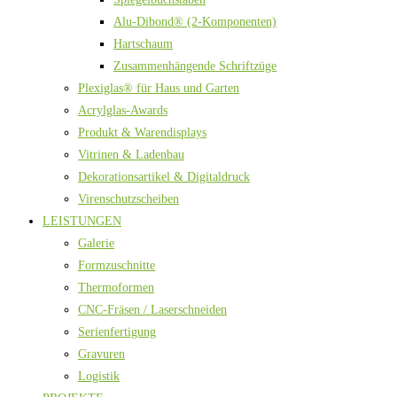
Alu-Dibond® (2-Komponenten)
Hartschaum
Zusammenhängende Schriftzüge
Plexiglas® für Haus und Garten
Acrylglas-Awards
Produkt & Warendisplays
Vitrinen & Ladenbau
Dekorationsartikel & Digitaldruck
Virenschutzscheiben
LEISTUNGEN
Galerie
Formzuschnitte
Thermoformen
CNC-Fräsen / Laserschneiden
Serienfertigung
Gravuren
Logistik