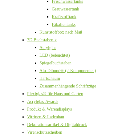
Frischwassertanks
Grauwassertank
Kraftstofftank
Fäkalientanks
Kunststoffbox nach Maß
3D Buchstaben >
Acrylglas
LED (beleuchtet)
Spiegelbuchstaben
Alu-Dibond® (2-Komponenten)
Hartschaum
Zusammenhängende Schriftzüge
Plexiglas® für Haus und Garten
Acrylglas-Awards
Produkt & Warendisplays
Vitrinen & Ladenbau
Dekorationsartikel & Digitaldruck
Virenschutzscheiben