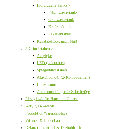
Individuelle Tanks >
Frischwassertanks
Grauwassertank
Kraftstofftank
Fäkalientanks
Kunststoffbox nach Maß
3D Buchstaben >
Acrylglas
LED (beleuchtet)
Spiegelbuchstaben
Alu-Dibond® (2-Komponenten)
Hartschaum
Zusammenhängende Schriftzüge
Plexiglas® für Haus und Garten
Acrylglas-Awards
Produkt & Warendisplays
Vitrinen & Ladenbau
Dekorationsartikel & Digitaldruck