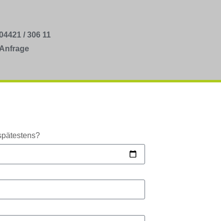
04421 / 306 11
Anfrage
spätestens?