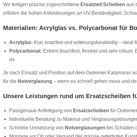
Wir fertigen präzise zugeschnittene
Ersatzteil Scheiben
aus t
erfüllen die hohen Anforderungen an UV-Beständigkeit, Schlagfe
Materialien: Acrylglas vs. Polycarbonat für 
Acrylglas:
Klar, kratzfest und witterungsbeständig – ideal
Polycarbonat:
Extrem bruchfest, flexibel und sehr robust.
ist.
Je nach Einsatz und Position auf dem Outremer Katamaran wäh
für die
Notverglasung
– wenn es schnell gehen muss und denn
Unsere Leistungen rund um Ersatzscheiben fü
Passgenaue Anfertigung von
Ersatzscheiben
für Outreme
Individuelle Beratung zu Material und Verglasungslösunge
Schnelle Umsetzung von
Notverglasungen
bei Schäden o
Montage vor Ort oder Versand der präzise gefertigten Kuns