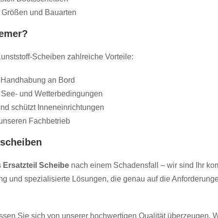
r Größen und Bauarten
remer?
nststoff-Scheiben zahlreiche Vorteile:
nd Handhabung an Bord
en See- und Wetterbedingungen
und schützt Inneneinrichtungen
unseren Fachbetrieb
zscheiben
Mit
dem
s
Ersatzteil Scheibe
nach einem Schadensfall – wir sind Ihr kom
Laden
hrung und spezialisierte Lösungen, die genau auf die Anforder
des
Videos
akzept
ieren
ssen Sie sich von unserer hochwertigen Qualität überzeugen. Wir