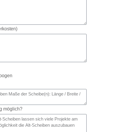
erkosten)
bogen
ag möglich?