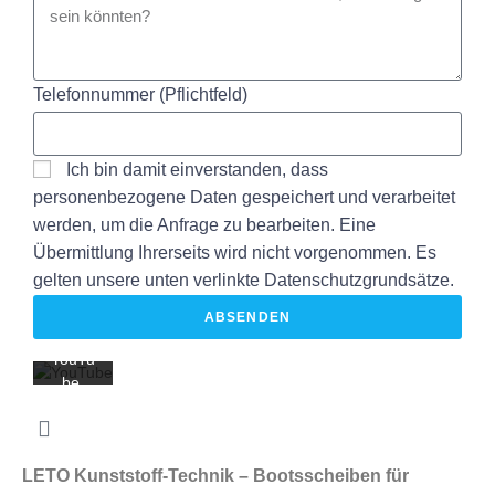
Mit
Telefonnummer (Pflichtfeld)
dem
Laden
des
Ich bin damit einverstanden, dass
Videos
akzept
personenbezogene Daten gespeichert und verarbeitet
ieren
werden, um die Anfrage zu bearbeiten. Eine
Sie die
Übermittlung Ihrerseits wird nicht vorgenommen. Es
Daten
gelten unsere unten verlinkte Datenschutzgrundsätze.
schutz
erkläru
ABSENDEN
ng von
YouTu
be.
Mehr
erfahr
en
LETO Kunststoff-Technik – Bootsscheiben für