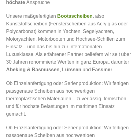
Video
höchste
Ansprüche
laden
Unsere maßgefertigten
Bootsscheiben
, also
Kunststoffscheiben (Fensterscheiben aus Acrylglas oder
YouTub
Polycarbonat) kommen in Yachten,
Segelyachten
,
e immer
Motoryachten, Motorbooten und Hochsee-Schiffen zum
entsper
Einsatz – und das bis hin zur internationalen
ren
Luxusklasse. Als erfahrener Partner beliefern wir seit über
30 Jahren renommierte Werften in ganz Europa, darunter
Abeking & Rasmussen
,
Lürssen
und
Fassmer
.
Ob Einzelanfertigung oder Serienproduktion: Wir fertigen
passgenaue Scheiben aus hochwertigen
thermoplastischen Materialien – zuverlässig, formschön
und für höchste Belastungen im maritimen Einsatz
gemacht.
Ob Einzelanfertigung oder Serienproduktion: Wir fertigen
passgenaue Scheiben aus hochwertigen