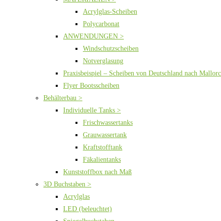
Acrylglas-Scheiben
Polycarbonat
ANWENDUNGEN >
Windschutzscheiben
Notverglasung
Praxisbeispiel – Scheiben von Deutschland nach Mallor
Flyer Bootsscheiben
Behälterbau >
Individuelle Tanks >
Frischwassertanks
Grauwassertank
Kraftstofftank
Fäkalientanks
Kunststoffbox nach Maß
3D Buchstaben >
Acrylglas
LED (beleuchtet)