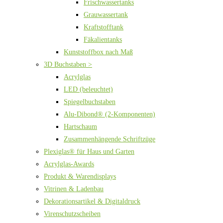
Frischwassertanks
Grauwassertank
Kraftstofftank
Fäkalientanks
Kunststoffbox nach Maß
3D Buchstaben >
Acrylglas
LED (beleuchtet)
Spiegelbuchstaben
Alu-Dibond® (2-Komponenten)
Hartschaum
Zusammenhängende Schriftzüge
Plexiglas® für Haus und Garten
Acrylglas-Awards
Produkt & Warendisplays
Vitrinen & Ladenbau
Dekorationsartikel & Digitaldruck
Virenschutzscheiben