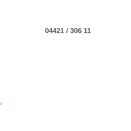
04421 / 306 11
ca