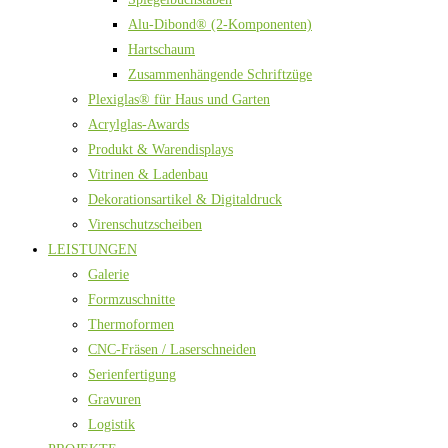
Alu-Dibond® (2-Komponenten)
Hartschaum
Zusammenhängende Schriftzüge
Plexiglas® für Haus und Garten
Acrylglas-Awards
Produkt & Warendisplays
Vitrinen & Ladenbau
Dekorationsartikel & Digitaldruck
Virenschutzscheiben
LEISTUNGEN
Galerie
Formzuschnitte
Thermoformen
CNC-Fräsen / Laserschneiden
Serienfertigung
Gravuren
Logistik