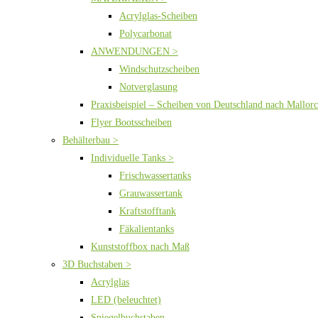
Acrylglas-Scheiben
Polycarbonat
ANWENDUNGEN >
Windschutzscheiben
Notverglasung
Praxisbeispiel – Scheiben von Deutschland nach Mallor
Flyer Bootsscheiben
Behälterbau >
Individuelle Tanks >
Frischwassertanks
Grauwassertank
Kraftstofftank
Fäkalientanks
Kunststoffbox nach Maß
3D Buchstaben >
Acrylglas
LED (beleuchtet)
Spiegelbuchstaben