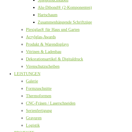
Spiegelbuchstaben
Alu-Dibond® (2-Komponenten)
Hartschaum
Zusammenhängende Schriftzüge
Plexiglas® für Haus und Garten
Acrylglas-Awards
Produkt & Warendisplays
Vitrinen & Ladenbau
Dekorationsartikel & Digitaldruck
Virenschutzscheiben
LEISTUNGEN
Galerie
Formzuschnitte
Thermoformen
CNC-Fräsen / Laserschneiden
Serienfertigung
Gravuren
Logistik