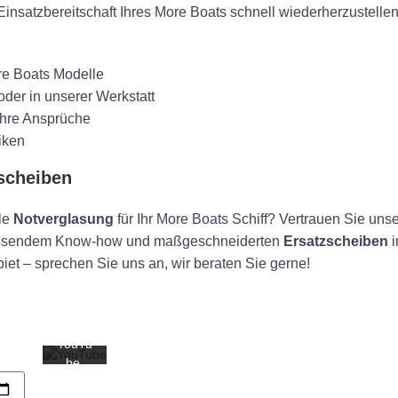
Einsatzbereitschaft Ihres More Boats schnell wiederherzustelle
re Boats Modelle
oder in unserer Werkstatt
 Ihre Ansprüche
Mit
dem
iken
Laden
sscheiben
des
Videos
akzept
lle
Notverglasung
für Ihr More Boats Schiff? Vertrauen Sie uns
ieren
umfassendem Know-how und maßgeschneiderten
Ersatzscheiben
i
Sie die
iet – sprechen Sie uns an, wir beraten Sie gerne!
Daten
schutz
erkläru
ng von
YouTu
be.
Mehr