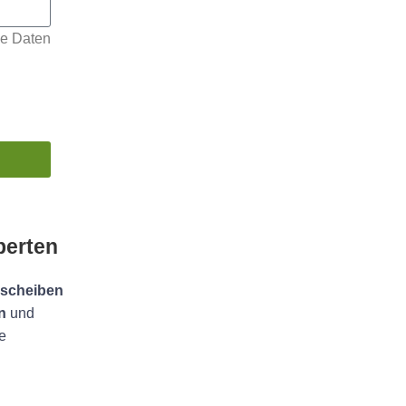
ne Daten
perten
sscheiben
n
und
e