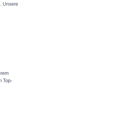
n. Unsere
erem
n Top-