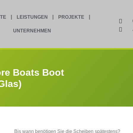
TE
LEISTUNGEN
PROJEKTE
UNTERNEHMEN
ore Boats Boot
Glas)
Bis wann benötigen Sie die Scheiben spätestens?