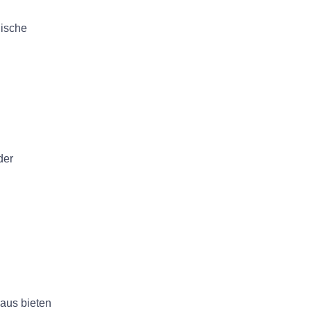
nische
der
aus bieten