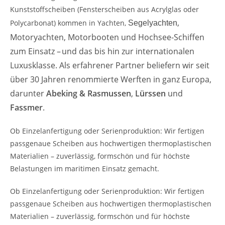
Kunststoffscheiben (Fensterscheiben aus Acrylglas oder
YouTub
,
Polycarbonat) kommen in Yachten,
Segelyachten
e immer
Motoryachten, Motorbooten und Hochsee-Schiffen
entsper
ren
zum Einsatz – und das bis hin zur internationalen
Luxusklasse. Als erfahrener Partner beliefern wir seit
über 30 Jahren renommierte Werften in ganz Europa,
darunter
Abeking & Rasmussen
,
Lürssen
und
Fassmer
.
Ob Einzelanfertigung oder Serienproduktion: Wir fertigen
passgenaue Scheiben aus hochwertigen thermoplastischen
Materialien – zuverlässig, formschön und für höchste
Belastungen im maritimen Einsatz gemacht.
Ob Einzelanfertigung oder Serienproduktion: Wir fertigen
passgenaue Scheiben aus hochwertigen thermoplastischen
Materialien – zuverlässig, formschön und für höchste