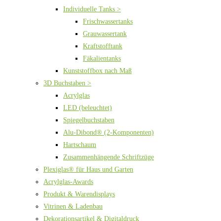
Individuelle Tanks >
Frischwassertanks
Grauwassertank
Kraftstofftank
Fäkalientanks
Kunststoffbox nach Maß
3D Buchstaben >
Acrylglas
LED (beleuchtet)
Spiegelbuchstaben
Alu-Dibond® (2-Komponenten)
Hartschaum
Zusammenhängende Schriftzüge
Plexiglas® für Haus und Garten
Acrylglas-Awards
Produkt & Warendisplays
Vitrinen & Ladenbau
Dekorationsartikel & Digitaldruck