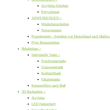
Acrylglas-Scheiben
Polycarbonat
ANWENDUNGEN >
Windschutzscheiben
Notverglasung
Praxisbeispiel – Scheiben von Deutschland nach Mallor
Flyer Bootsscheiben
Behälterbau >
Individuelle Tanks >
Frischwassertanks
Grauwassertank
Kraftstofftank
Fäkalientanks
Kunststoffbox nach Maß
3D Buchstaben >
Acrylglas
LED (beleuchtet)