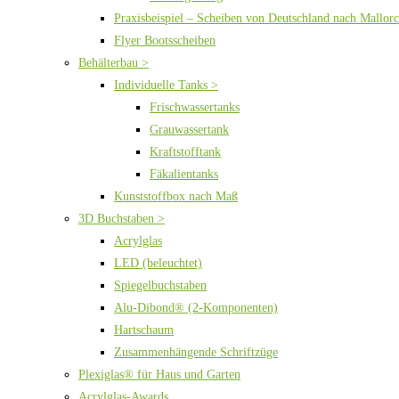
Praxisbeispiel – Scheiben von Deutschland nach Mallor
Flyer Bootsscheiben
Behälterbau >
Individuelle Tanks >
Frischwassertanks
Grauwassertank
Kraftstofftank
Fäkalientanks
Kunststoffbox nach Maß
3D Buchstaben >
Acrylglas
LED (beleuchtet)
Spiegelbuchstaben
Alu-Dibond® (2-Komponenten)
Hartschaum
Zusammenhängende Schriftzüge
Plexiglas® für Haus und Garten
Acrylglas-Awards