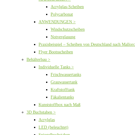
Acrylglas-Scheiben
Polycarbonat
ANWENDUNGEN >
Windschutzscheiben
Notverglasung
Praxisbeispiel – Scheiben von Deutschland nach Mallor
Flyer Bootsscheiben
Behälterbau >
Individuelle Tanks >
Frischwassertanks
Grauwassertank
Kraftstofftank
Fäkalientanks
Kunststoffbox nach Maß
3D Buchstaben >
Acrylglas
LED (beleuchtet)
Spiegelbuchstaben