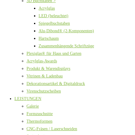
3D Buchstaben >
Acrylglas
LED (beleuchtet)
Spiegelbuchstaben
Alu-Dibond® (2-Komponenten)
Hartschaum
Zusammenhängende Schriftzüge
Plexiglas® für Haus und Garten
Acrylglas-Awards
Produkt & Warendisplays
Vitrinen & Ladenbau
Dekorationsartikel & Digitaldruck
Virenschutzscheiben
LEISTUNGEN
Galerie
Formzuschnitte
Thermoformen
CNC-Fräsen / Laserschneiden