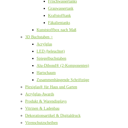
Frischwassertanks
Grauwassertank
Kraftstofftank
Fäkalientanks
Kunststoffbox nach Maß
3D Buchstaben >
Acrylglas
LED (beleuchtet)
Spiegelbuchstaben
Alu-Dibond® (2-Komponenten)
Hartschaum
Zusammenhängende Schriftzüge
Plexiglas® für Haus und Garten
Acrylglas-Awards
Produkt & Warendisplays
Vitrinen & Ladenbau
Dekorationsartikel & Digitaldruck
Virenschutzscheiben