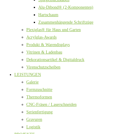
Alu-Dibond® (2-Komponenten)
Hartschaum
Zusammenhängende Schriftzüge
Plexiglas® für Haus und Garten
Acrylglas-Awards
Produkt & Warendisplays
Vitrinen & Ladenbau
Dekorationsartikel & Digitaldruck
Virenschutzscheiben
LEISTUNGEN
Galerie
Formzuschnitte
Thermoformen
CNC-Fräsen / Laserschneiden
Serienfertigung
Gravuren
Logistik