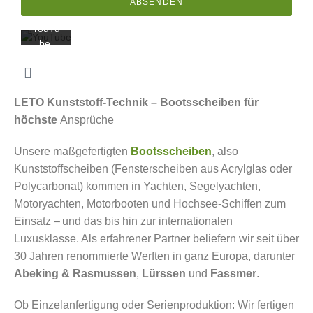
ABSENDEN
ng von
YouTu
be.
Mehr
erfahr
en
LETO Kunststoff-Technik – Bootsscheiben für
Video
höchste
Ansprüche
laden
Unsere maßgefertigten
Bootsscheiben
, also
Kunststoffscheiben (Fensterscheiben aus Acrylglas oder
YouTub
Polycarbonat) kommen in Yachten,
Segelyachten
,
e immer
Motoryachten, Motorbooten und Hochsee-Schiffen zum
entsper
Einsatz – und das bis hin zur internationalen
ren
Luxusklasse. Als erfahrener Partner beliefern wir seit über
30 Jahren renommierte Werften in ganz Europa, darunter
Abeking & Rasmussen
,
Lürssen
und
Fassmer
.
Ob Einzelanfertigung oder Serienproduktion: Wir fertigen