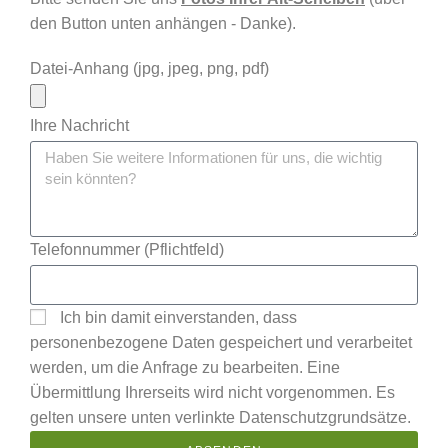
den Button unten anhängen - Danke).
Datei-Anhang (jpg, jpeg, png, pdf)
Ihre Nachricht
Mit
Telefonnummer (Pflichtfeld)
dem
Laden
des
Ich bin damit einverstanden, dass
Videos
akzept
personenbezogene Daten gespeichert und verarbeitet
ieren
werden, um die Anfrage zu bearbeiten. Eine
Sie die
Übermittlung Ihrerseits wird nicht vorgenommen. Es
Daten
gelten unsere unten verlinkte Datenschutzgrundsätze.
schutz
erkläru