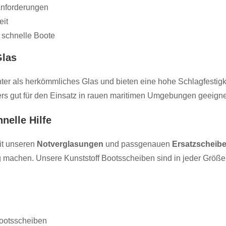
Anforderungen
eit
 schnelle Boote
Glas
ter als herkömmliches Glas und bieten eine hohe Schlagfestigkei
ers gut für den Einsatz in rauen maritimen Umgebungen geeigne
nelle Hilfe
it unseren
Notverglasungen
und passgenauen
Ersatzscheib
g machen. Unsere Kunststoff Bootsscheiben sind in jeder Größe 
Bootsscheiben