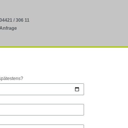
04421 / 306 11
Anfrage
spätestens?