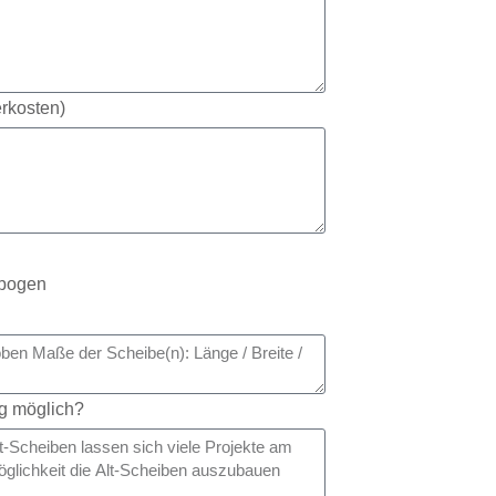
erkosten)
bogen
ag möglich?