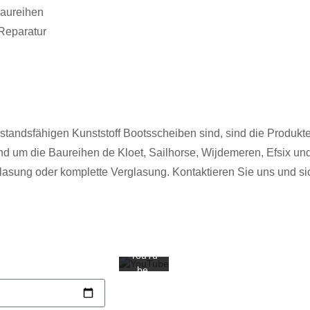
Baureihen
Reparatur
Mit
dem
Laden
des
tandsfähigen Kunststoff Bootsscheiben sind, sind die Produkte
Videos
und um die Baureihen de Kloet, Sailhorse, Wijdemeren, Efsix und
akzept
ieren
sung oder komplette Verglasung. Kontaktieren Sie uns und sich
Sie die
Daten
schutz
erkläru
ng von
YouTu
be.
Mehr
erfahr