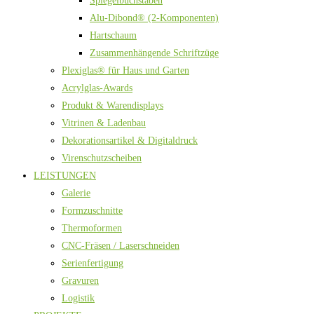
Spiegelbuchstaben
Alu-Dibond® (2-Komponenten)
Hartschaum
Zusammenhängende Schriftzüge
Plexiglas® für Haus und Garten
Acrylglas-Awards
Produkt & Warendisplays
Vitrinen & Ladenbau
Dekorationsartikel & Digitaldruck
Virenschutzscheiben
LEISTUNGEN
Galerie
Formzuschnitte
Thermoformen
CNC-Fräsen / Laserschneiden
Serienfertigung
Gravuren
Logistik