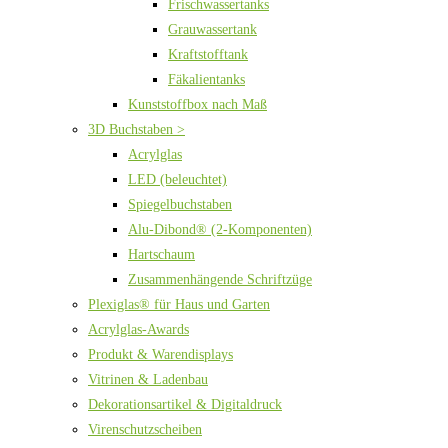
Frischwassertanks
Grauwassertank
Kraftstofftank
Fäkalientanks
Kunststoffbox nach Maß
3D Buchstaben >
Acrylglas
LED (beleuchtet)
Spiegelbuchstaben
Alu-Dibond® (2-Komponenten)
Hartschaum
Zusammenhängende Schriftzüge
Plexiglas® für Haus und Garten
Acrylglas-Awards
Produkt & Warendisplays
Vitrinen & Ladenbau
Dekorationsartikel & Digitaldruck
Virenschutzscheiben