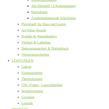
Alu-Dibond® (2-Komponenten)
Hartschaum
Zusammenhängende Schriftzüge
Plexiglas® für Haus und Garten
Acrylglas-Awards
Produkt & Warendisplays
Vitrinen & Ladenbau
Dekorationsartikel & Digitaldruck
Virenschutzscheiben
LEISTUNGEN
Galerie
Formzuschnitte
Thermoformen
CNC-Fräsen / Laserschneiden
Serienfertigung
Gravuren
Logistik