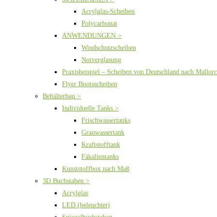
Acrylglas-Scheiben
Polycarbonat
ANWENDUNGEN >
Windschutzscheiben
Notverglasung
Praxisbeispiel – Scheiben von Deutschland nach Mallor
Flyer Bootsscheiben
Behälterbau >
Individuelle Tanks >
Frischwassertanks
Grauwassertank
Kraftstofftank
Fäkalientanks
Kunststoffbox nach Maß
3D Buchstaben >
Acrylglas
LED (beleuchtet)