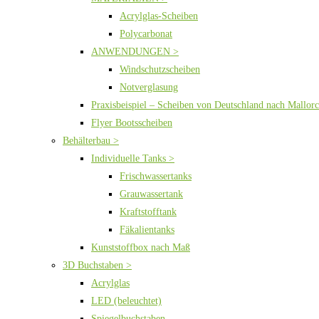
Acrylglas-Scheiben
Polycarbonat
ANWENDUNGEN >
Windschutzscheiben
Notverglasung
Praxisbeispiel – Scheiben von Deutschland nach Mallor
Flyer Bootsscheiben
Behälterbau >
Individuelle Tanks >
Frischwassertanks
Grauwassertank
Kraftstofftank
Fäkalientanks
Kunststoffbox nach Maß
3D Buchstaben >
Acrylglas
LED (beleuchtet)
Spiegelbuchstaben