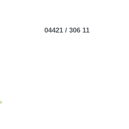
04421 / 306 11
ca