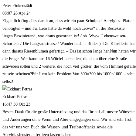
Peter Finkenstädt
08:07 28 Apr 24
Eigentlich fing alles damit an, dass wir ein paar Schnippel Acrylglas- Platten
benötigten – und Fa. Leto hatte da wohl noch „etwas“ in der Restekiste
liegen.Faszinierend, was draus geworden ist! ( sh. Www. Lebensweisen-
Schortens / Die Langsamstrasse / Wunderland…. Bilder ) .Die Künstlerin hat
dann daraus Riesenblumen gefertigt. – Das ist schon lange her.Nun hatten wir
die Frage: Wer kann uns 16 Würfel herstellen, die dann über eine Straße
schweben sollen und 2 weitere, die noch viel größer, die vom Himmel gefall
zu sein scheinen?Für Leto kein Problem:Von 300×300 bis 1000×1000 – seht
selbst!
Eckhart Petras
16:47 30 Oct 23
Besten Dank für die große Unterstützung und das Ihr auf all unsere Wünsche
und Änderungen ohne Wenn und Aber eingegangen seid. Wir sind sehr froh
das wir uns von Euch die Wasser- und Treibstofftanks sowie die
Acrylglasfenster anfertigen lassen haben.