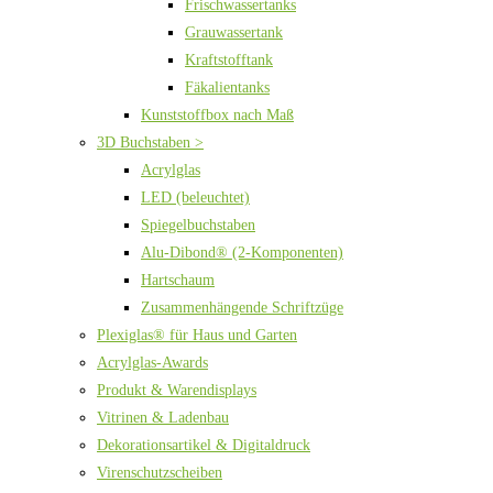
Frischwassertanks
Grauwassertank
Kraftstofftank
Fäkalientanks
Kunststoffbox nach Maß
3D Buchstaben >
Acrylglas
LED (beleuchtet)
Spiegelbuchstaben
Alu-Dibond® (2-Komponenten)
Hartschaum
Zusammenhängende Schriftzüge
Plexiglas® für Haus und Garten
Acrylglas-Awards
Produkt & Warendisplays
Vitrinen & Ladenbau
Dekorationsartikel & Digitaldruck
Virenschutzscheiben