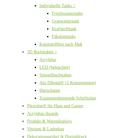
Individuelle Tanks >
Frischwassertanks
Grauwassertank
Kraftstofftank
Fäkalientanks
Kunststoffbox nach Maß
3D Buchstaben >
Acrylglas
LED (beleuchtet)
Spiegelbuchstaben
Alu-Dibond® (2-Komponenten)
Hartschaum
Zusammenhängende Schriftzüge
Plexiglas® für Haus und Garten
Acrylglas-Awards
Produkt & Warendisplays
Vitrinen & Ladenbau
Dekorationsartikel & Digitaldruck