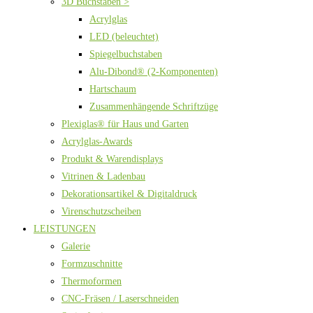
3D Buchstaben >
Acrylglas
LED (beleuchtet)
Spiegelbuchstaben
Alu-Dibond® (2-Komponenten)
Hartschaum
Zusammenhängende Schriftzüge
Plexiglas® für Haus und Garten
Acrylglas-Awards
Produkt & Warendisplays
Vitrinen & Ladenbau
Dekorationsartikel & Digitaldruck
Virenschutzscheiben
LEISTUNGEN
Galerie
Formzuschnitte
Thermoformen
CNC-Fräsen / Laserschneiden