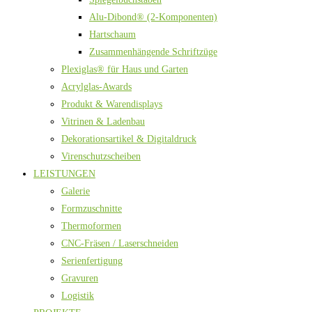
Alu-Dibond® (2-Komponenten)
Hartschaum
Zusammenhängende Schriftzüge
Plexiglas® für Haus und Garten
Acrylglas-Awards
Produkt & Warendisplays
Vitrinen & Ladenbau
Dekorationsartikel & Digitaldruck
Virenschutzscheiben
LEISTUNGEN
Galerie
Formzuschnitte
Thermoformen
CNC-Fräsen / Laserschneiden
Serienfertigung
Gravuren
Logistik