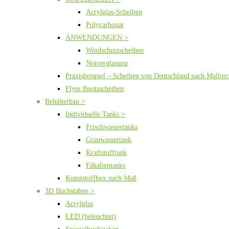
Acrylglas-Scheiben
Polycarbonat
ANWENDUNGEN >
Windschutzscheiben
Notverglasung
Praxisbeispiel – Scheiben von Deutschland nach Mallor
Flyer Bootsscheiben
Behälterbau >
Individuelle Tanks >
Frischwassertanks
Grauwassertank
Kraftstofftank
Fäkalientanks
Kunststoffbox nach Maß
3D Buchstaben >
Acrylglas
LED (beleuchtet)