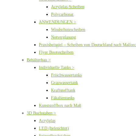
Acrylglas-Scheiben
Polycarbonat
ANWENDUNGEN >
Windschutzscheiben
Notverglasung
Praxisbeispiel – Scheiben von Deutschland nach Mallor
Flyer Bootsscheiben
Behälterbau >
Individuelle Tanks >
Frischwassertanks
Grauwassertank
Kraftstofftank
Fäkalientanks
Kunststoffbox nach Maß
3D Buchstaben >
Acrylglas
LED (beleuchtet)
Spiegelbuchstaben