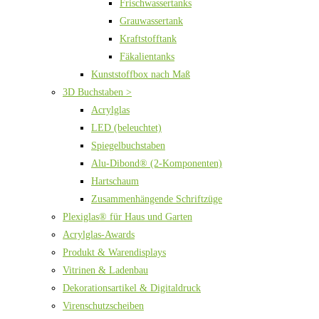
Frischwassertanks
Grauwassertank
Kraftstofftank
Fäkalientanks
Kunststoffbox nach Maß
3D Buchstaben >
Acrylglas
LED (beleuchtet)
Spiegelbuchstaben
Alu-Dibond® (2-Komponenten)
Hartschaum
Zusammenhängende Schriftzüge
Plexiglas® für Haus und Garten
Acrylglas-Awards
Produkt & Warendisplays
Vitrinen & Ladenbau
Dekorationsartikel & Digitaldruck
Virenschutzscheiben