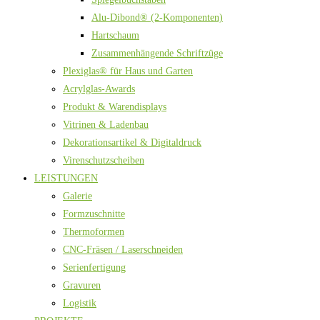
Alu-Dibond® (2-Komponenten)
Hartschaum
Zusammenhängende Schriftzüge
Plexiglas® für Haus und Garten
Acrylglas-Awards
Produkt & Warendisplays
Vitrinen & Ladenbau
Dekorationsartikel & Digitaldruck
Virenschutzscheiben
LEISTUNGEN
Galerie
Formzuschnitte
Thermoformen
CNC-Fräsen / Laserschneiden
Serienfertigung
Gravuren
Logistik