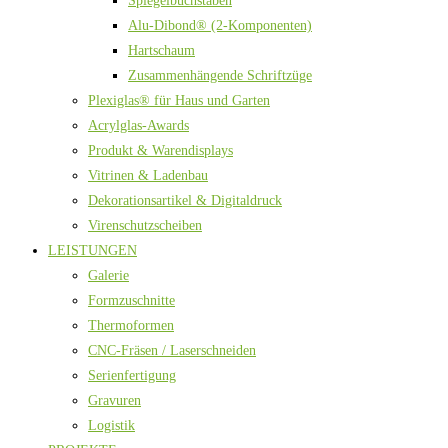
Spiegelbuchstaben
Alu-Dibond® (2-Komponenten)
Hartschaum
Zusammenhängende Schriftzüge
Plexiglas® für Haus und Garten
Acrylglas-Awards
Produkt & Warendisplays
Vitrinen & Ladenbau
Dekorationsartikel & Digitaldruck
Virenschutzscheiben
LEISTUNGEN
Galerie
Formzuschnitte
Thermoformen
CNC-Fräsen / Laserschneiden
Serienfertigung
Gravuren
Logistik