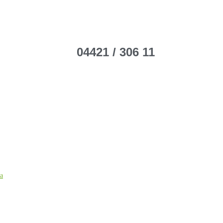
04421 / 306 11
ca