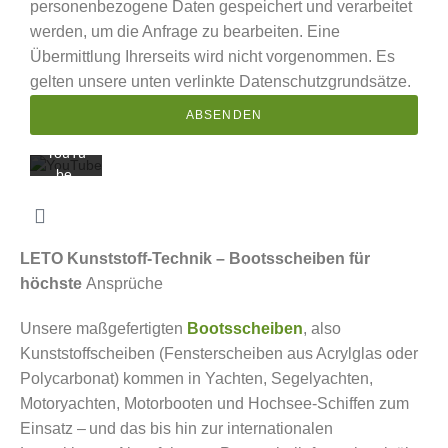
akzept
personenbezogene Daten gespeichert und verarbeitet
ieren
werden, um die Anfrage zu bearbeiten. Eine
Sie die
Übermittlung Ihrerseits wird nicht vorgenommen. Es
Daten
gelten unsere unten verlinkte Datenschutzgrundsätze.
schutz
erkläru
ABSENDEN
ng von
YouTu
be.
Mehr
erfahr
en
LETO Kunststoff-Technik – Bootsscheiben für
Video
höchste
Ansprüche
laden
Unsere maßgefertigten
Bootsscheiben
, also
Kunststoffscheiben (Fensterscheiben aus Acrylglas oder
YouTub
Polycarbonat) kommen in Yachten,
Segelyachten
,
e immer
Motoryachten, Motorbooten und Hochsee-Schiffen zum
entsper
Einsatz – und das bis hin zur internationalen
ren