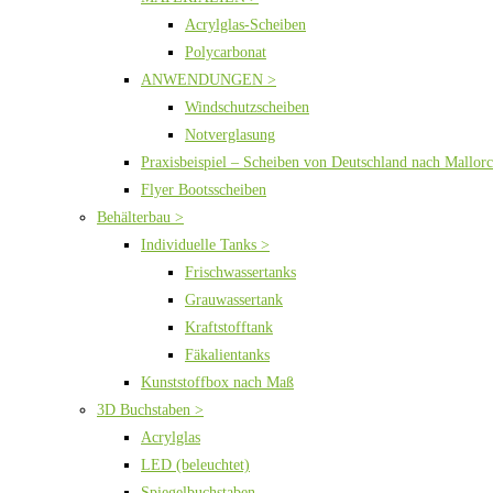
Acrylglas-Scheiben
Polycarbonat
ANWENDUNGEN >
Windschutzscheiben
Notverglasung
Praxisbeispiel – Scheiben von Deutschland nach Mallor
Flyer Bootsscheiben
Behälterbau >
Individuelle Tanks >
Frischwassertanks
Grauwassertank
Kraftstofftank
Fäkalientanks
Kunststoffbox nach Maß
3D Buchstaben >
Acrylglas
LED (beleuchtet)
Spiegelbuchstaben