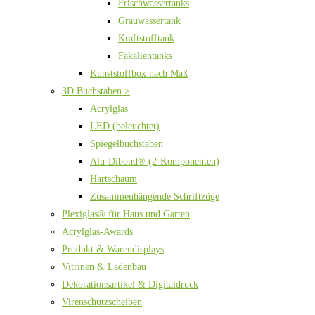
Frischwassertanks
Grauwassertank
Kraftstofftank
Fäkalientanks
Kunststoffbox nach Maß
3D Buchstaben >
Acrylglas
LED (beleuchtet)
Spiegelbuchstaben
Alu-Dibond® (2-Komponenten)
Hartschaum
Zusammenhängende Schriftzüge
Plexiglas® für Haus und Garten
Acrylglas-Awards
Produkt & Warendisplays
Vitrinen & Ladenbau
Dekorationsartikel & Digitaldruck
Virenschutzscheiben