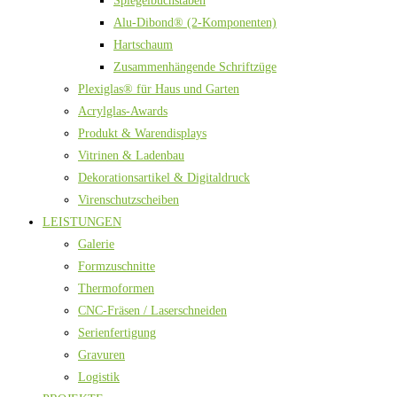
Spiegelbuchstaben
Alu-Dibond® (2-Komponenten)
Hartschaum
Zusammenhängende Schriftzüge
Plexiglas® für Haus und Garten
Acrylglas-Awards
Produkt & Warendisplays
Vitrinen & Ladenbau
Dekorationsartikel & Digitaldruck
Virenschutzscheiben
LEISTUNGEN
Galerie
Formzuschnitte
Thermoformen
CNC-Fräsen / Laserschneiden
Serienfertigung
Gravuren
Logistik