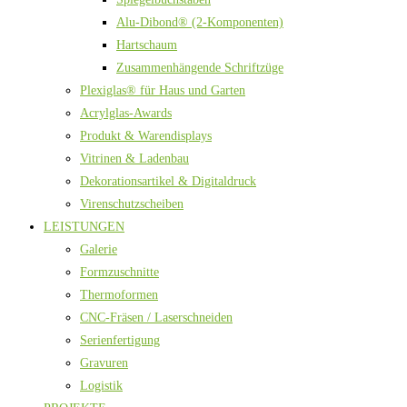
Alu-Dibond® (2-Komponenten)
Hartschaum
Zusammenhängende Schriftzüge
Plexiglas® für Haus und Garten
Acrylglas-Awards
Produkt & Warendisplays
Vitrinen & Ladenbau
Dekorationsartikel & Digitaldruck
Virenschutzscheiben
LEISTUNGEN
Galerie
Formzuschnitte
Thermoformen
CNC-Fräsen / Laserschneiden
Serienfertigung
Gravuren
Logistik