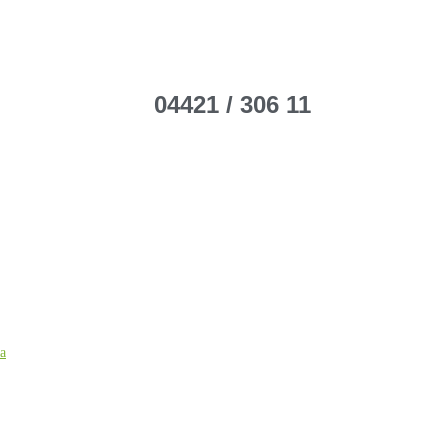
04421 / 306 11
ca