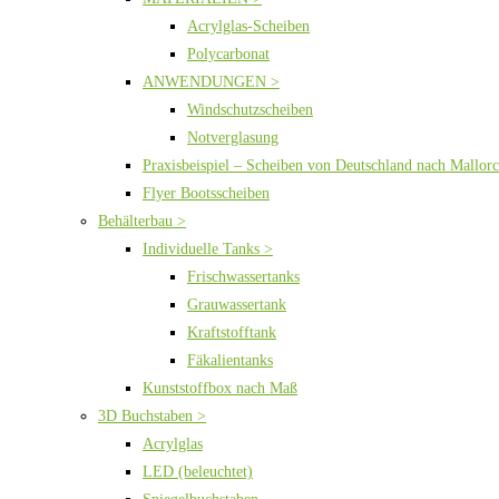
Acrylglas-Scheiben
Polycarbonat
ANWENDUNGEN >
Windschutzscheiben
Notverglasung
Praxisbeispiel – Scheiben von Deutschland nach Mallor
Flyer Bootsscheiben
Behälterbau >
Individuelle Tanks >
Frischwassertanks
Grauwassertank
Kraftstofftank
Fäkalientanks
Kunststoffbox nach Maß
3D Buchstaben >
Acrylglas
LED (beleuchtet)