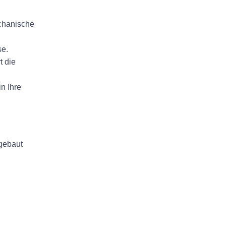
echanische
se.
t die
n Ihre
ngebaut