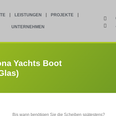
TE
LEISTUNGEN
PROJEKTE
UNTERNEHMEN
ona Yachts Boot
Glas)
Bis wann benötigen Sie die Scheiben spätestens?