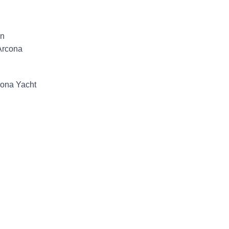
en
Arcona
cona Yacht