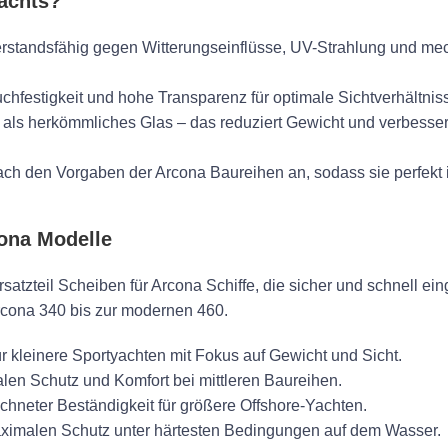
achts?
erstandsfähig gegen Witterungseinflüsse, UV-Strahlung und m
chfestigkeit und hohe Transparenz für optimale Sichtverhältnis
r als herkömmliches Glas – das reduziert Gewicht und verbesser
ach den Vorgaben der Arcona Baureihen an, sodass sie perfekt i
cona Modelle
satzteil Scheiben für Arcona Schiffe, die sicher und schnell ei
rcona 340 bis zur modernen 460.
 kleinere Sportyachten mit Fokus auf Gewicht und Sicht.
alen Schutz und Komfort bei mittleren Baureihen.
chneter Beständigkeit für größere Offshore-Yachten.
maximalen Schutz unter härtesten Bedingungen auf dem Wasser.