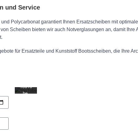
on und Service
Mit
dem
s und Polycarbonat garantiert Ihnen Ersatzscheiben mit optimal
Laden
des
on Scheiben bieten wir auch Notverglasungen an, damit Ihre 
Videos
t.
akzept
ieren
ebote für Ersatzteile und Kunststoff Bootsscheiben, die Ihre Ar
Sie die
Daten
schutz
erkläru
ng von
YouTu
be.
Mehr
erfahr
en
Video
laden