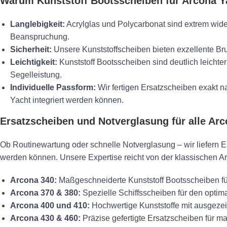
Warum Kunststoff Bootsscheiben für Arcona Y
Langlebigkeit:
Acrylglas und Polycarbonat sind extrem wid
Beanspruchung.
Sicherheit:
Unsere Kunststoffscheiben bieten exzellente Bru
Leichtigkeit:
Kunststoff Bootsscheiben sind deutlich leichte
Segelleistung.
Individuelle Passform:
Wir fertigen Ersatzscheiben exakt n
Yacht integriert werden können.
Ersatzscheiben und Notverglasung für alle Ar
Ob Routinewartung oder schnelle Notverglasung – wir liefern Er
werden können. Unsere Expertise reicht von der klassischen A
Arcona 340:
Maßgeschneiderte Kunststoff Bootsscheiben für
Arcona 370 & 380:
Spezielle Schiffsscheiben für den optim
Arcona 400 und 410:
Hochwertige Kunststoffe mit ausgezei
Arcona 430 & 460:
Präzise gefertigte Ersatzscheiben für 