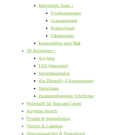
Individuelle Tanks >
Frischwassertanks
Grauwassertank
Kraftstofftank
Fäkalientanks
Kunststoffbox nach Maß
3D Buchstaben >
Acrylglas
LED (beleuchtet)
Spiegelbuchstaben
Alu-Dibond® (2-Komponenten)
Hartschaum
Zusammenhängende Schriftzüge
Plexiglas® für Haus und Garten
Acrylglas-Awards
Produkt & Warendisplays
Vitrinen & Ladenbau
Dekorationsartikel & Digitaldruck