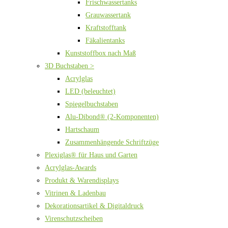
Frischwassertanks
Grauwassertank
Kraftstofftank
Fäkalientanks
Kunststoffbox nach Maß
3D Buchstaben >
Acrylglas
LED (beleuchtet)
Spiegelbuchstaben
Alu-Dibond® (2-Komponenten)
Hartschaum
Zusammenhängende Schriftzüge
Plexiglas® für Haus und Garten
Acrylglas-Awards
Produkt & Warendisplays
Vitrinen & Ladenbau
Dekorationsartikel & Digitaldruck
Virenschutzscheiben