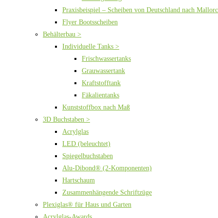
Praxisbeispiel – Scheiben von Deutschland nach Mallor
Flyer Bootsscheiben
Behälterbau >
Individuelle Tanks >
Frischwassertanks
Grauwassertank
Kraftstofftank
Fäkalientanks
Kunststoffbox nach Maß
3D Buchstaben >
Acrylglas
LED (beleuchtet)
Spiegelbuchstaben
Alu-Dibond® (2-Komponenten)
Hartschaum
Zusammenhängende Schriftzüge
Plexiglas® für Haus und Garten
Acrylglas-Awards