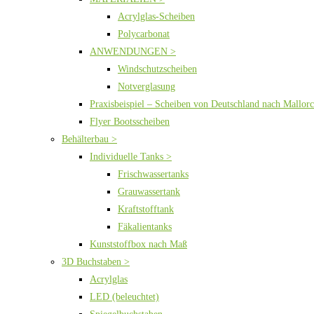
Acrylglas-Scheiben
Polycarbonat
ANWENDUNGEN >
Windschutzscheiben
Notverglasung
Praxisbeispiel – Scheiben von Deutschland nach Mallor
Flyer Bootsscheiben
Behälterbau >
Individuelle Tanks >
Frischwassertanks
Grauwassertank
Kraftstofftank
Fäkalientanks
Kunststoffbox nach Maß
3D Buchstaben >
Acrylglas
LED (beleuchtet)