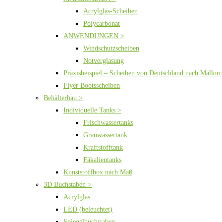
Acrylglas-Scheiben
Polycarbonat
ANWENDUNGEN >
Windschutzscheiben
Notverglasung
Praxisbeispiel – Scheiben von Deutschland nach Mallor
Flyer Bootsscheiben
Behälterbau >
Individuelle Tanks >
Frischwassertanks
Grauwassertank
Kraftstofftank
Fäkalientanks
Kunststoffbox nach Maß
3D Buchstaben >
Acrylglas
LED (beleuchtet)
Spiegelbuchstaben