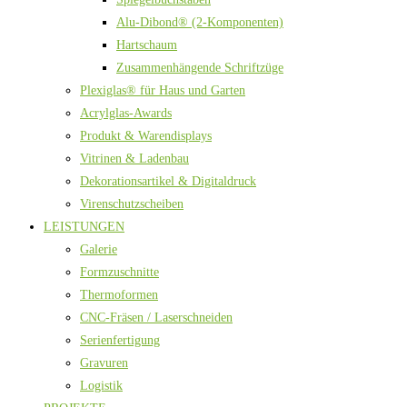
Alu-Dibond® (2-Komponenten)
Hartschaum
Zusammenhängende Schriftzüge
Plexiglas® für Haus und Garten
Acrylglas-Awards
Produkt & Warendisplays
Vitrinen & Ladenbau
Dekorationsartikel & Digitaldruck
Virenschutzscheiben
LEISTUNGEN
Galerie
Formzuschnitte
Thermoformen
CNC-Fräsen / Laserschneiden
Serienfertigung
Gravuren
Logistik